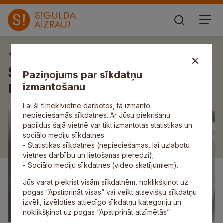
Aktuāli
SIA “Adven” paziņojums par
Paziņojums par sīkdatņu
noteikto (piedāvāto) tarifu
izmantošanu
Lai šī tīmekļvietne darbotos, tā izmanto
nepieciešamās sīkdatnes. Ar Jūsu piekrišanu
papildus šajā vietnē var tikt izmantotas statistikas un
sociālo mediju sīkdatnes:
- Statistikas sīkdatnes (nepieciešamas, lai uzlabotu
vietnes darbību un lietošanas pieredzi);
- Sociālo mediju sīkdatnes (video skatījumiem).
Jūs varat piekrist visām sīkdatnēm, noklikšķinot uz
pogas “Apstiprināt visas” vai veikt atsevišķu sīkdatņu
izvēli, izvēloties attiecīgo sīkdatņu kategoriju un
noklikšķinot uz pogas “Apstiprināt atzīmētās”.