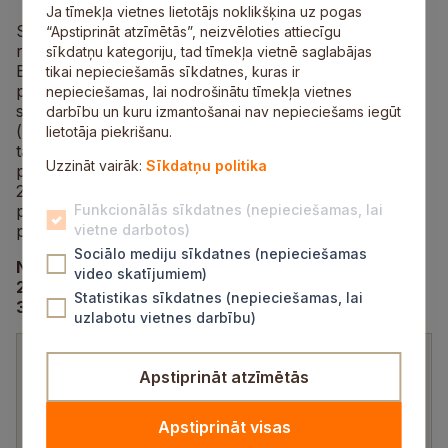
Ja tīmekļa vietnes lietotājs noklikšķina uz pogas
Sabiedrība ar ierobežotu atbildību “Adven Sigulda”,
“Apstiprināt atzīmētās”, neizvēloties attiecīgu
reģ. Nr.40003709385, juridiskā adrese: Pulkveža
sīkdatņu kategoriju, tad tīmekļa vietnē saglabājas
Brieža iela 109, Sigulda, LV-2150, Sabiedrisko
tikai nepieciešamās sīkdatnes, kuras ir
pakalpojumu regulēšanas komisijai iesniedz
nepieciešamas, lai nodrošinātu tīmekļa vietnes
sabiedrisko pakalpojumu sniedzēja noteikto
darbību un kuru izmantošanai nav nepieciešams iegūt
(piedāvāto) siltumenerģijas apgādes pakalpojumu
lietotāja piekrišanu.
tarifu, kas ir aprēķināts saskaņā ar Sabiedrisko
Uzzināt vairāk:
Sīkdatņu politika
pakalpojumu regulēšanas komisijas padomes
2010.gada lēmumu Nr.1/7 “Siltumenerģijas apgādes
pakalpojumu tarifu aprēķināšanas metodika”, un
Funkcionālās sīkdatnes (nepieciešamas, lai
pamatojumu jaunajam tarifam.
vietne darbotos)
Sociālo mediju sīkdatnes (nepieciešamas
Noteiktais siltumenerģijas ražošanas tarifs no
video skatījumiem)
2025.gada 1.novembra līdz 2026.gada
Statistikas sīkdatnes (nepieciešamas, lai
30.septembrim
uzlabotu vietnes darbību)
Spēkā
Noteiktā
Sabiedri
Noteiktai
Apstiprināt atzīmētās
esošais
tarifa
skā
s tarifs,
tarifs
palielināj
pakalpoj
EUR/MW
EUR/MW
ums/
Apstiprināt visas
uma
h (bez
h (bez
samazinā