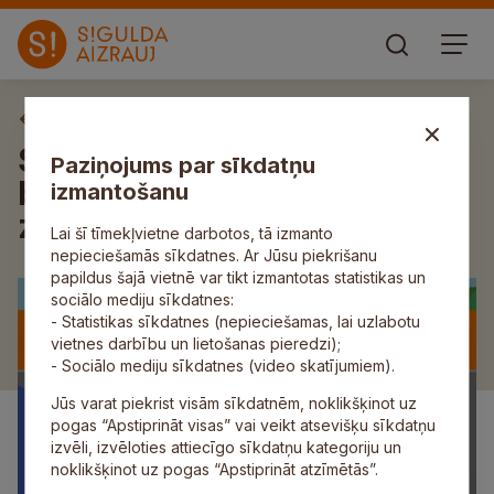
Aktuāli
Septembrī notiks pasākums
Paziņojums par sīkdatņu
bērniem un jauniešiem „Esi
izmantošanu
zinošs, esi drošs!”
Lai šī tīmekļvietne darbotos, tā izmanto
nepieciešamās sīkdatnes. Ar Jūsu piekrišanu
papildus šajā vietnē var tikt izmantotas statistikas un
sociālo mediju sīkdatnes:
- Statistikas sīkdatnes (nepieciešamas, lai uzlabotu
vietnes darbību un lietošanas pieredzi);
- Sociālo mediju sīkdatnes (video skatījumiem).
Jūs varat piekrist visām sīkdatnēm, noklikšķinot uz
pogas “Apstiprināt visas” vai veikt atsevišķu sīkdatņu
izvēli, izvēloties attiecīgo sīkdatņu kategoriju un
noklikšķinot uz pogas “Apstiprināt atzīmētās”.