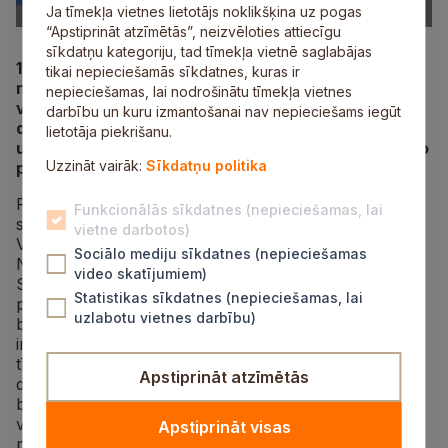
Ja tīmekļa vietnes lietotājs noklikšķina uz pogas
“Apstiprināt atzīmētās”, neizvēloties attiecīgu
sīkdatņu kategoriju, tad tīmekļa vietnē saglabājas
19.septembrī no plkst.10.00 līdz 14.00 Raiņa parkā
tikai nepieciešamās sīkdatnes, kuras ir
notiks pasākums bērniem, jauniešiem un viņu
nepieciešamas, lai nodrošinātu tīmekļa vietnes
vecākiem „Esi zinošs, esi drošs!”, kurā operatīvo
darbību un kuru izmantošanai nav nepieciešams iegūt
dienestu speciālisti aicinās iepazīt dienestu darbu
lietotāja piekrišanu.
un informēs par situācijām, kad un kā var saņemt to
Uzzināt vairāk:
Sīkdatņu politika
palīdzību.
Pasākumā aktivitātes bērniem un jauniešiem būs
Funkcionālās sīkdatnes (nepieciešamas, lai
sarūpējusi Valsts policija, Valsts policijas koledža,
vietne darbotos)
Valsts ugunsdzēsības un glābšanas dienests,
Sociālo mediju sīkdatnes (nepieciešamas
Neatliekamās medicīniskās palīdzības dienests,
video skatījumiem)
Siguldas novada Pašvaldības policija, Reģionālā
Statistikas sīkdatnes (nepieciešamas, lai
pašvaldības policija, Zemessardzes 27.kājnieku
uzlabotu vietnes darbību)
bataljons, Valsts robežsardze, Jaunsardzes un
informācijas centrs, AS „Latvijas Gāze”, AS „Sadales
tīkls”, VAS „Latvijas dzelzceļš”, Valsts probācijas
Apstiprināt atzīmētās
dienests, kā arī SIA „Jumis”. Pasākuma dalībniekiem
būs iespēja iepazīties ar dienestu ikdienu, aprīkojumu,
vērot Valsts policijas suņu un zirgu
Apstiprināt visas
paraugdemonstrējumus, kā arī izbraukt ar Valsts