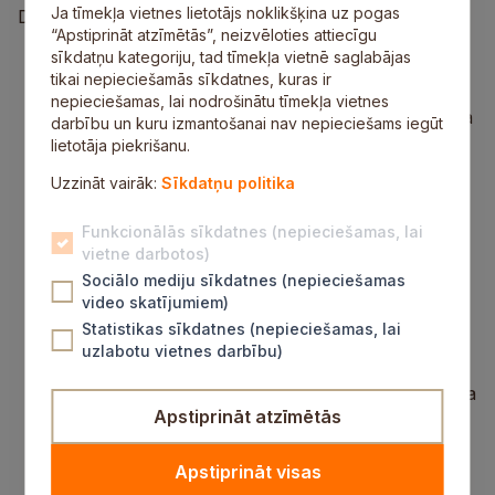
Ja tīmekļa vietnes lietotājs noklikšķina uz pogas
Darba kārtība:
“Apstiprināt atzīmētās”, neizvēloties attiecīgu
sīkdatņu kategoriju, tad tīmekļa vietnē saglabājas
Par saistošo noteikumu “Grozījumi Siguldas
tikai nepieciešamās sīkdatnes, kuras ir
novada pašvaldības domes 2024.gada 25.
nepieciešamas, lai nodrošinātu tīmekļa vietnes
janvāra saistošajos noteikumos Nr.1 „Par statusa
darbību un kuru izmantošanai nav nepieciešams iegūt
“Siguldas novada pašvaldības ģimene, kuras
lietotāja piekrišanu.
aprūpē ir trīs un vairāk bērni” piešķiršanu un
Uzzināt vairāk:
Sīkdatņu politika
atjaunošanu”” apstiprināšanu.
Par grozījumu Siguldas novada pašvaldības
Funkcionālās sīkdatnes (nepieciešamas, lai
domes 2024. gada 28. marta saistošajos
vietne darbotos)
Sociālo mediju sīkdatnes (nepieciešamas
noteikumos Nr.9 “Par sociālajām garantijām bez
video skatījumiem)
vecāku gādības palikušam bērnam Siguldas
Statistikas sīkdatnes (nepieciešamas, lai
novadā” apstiprināšanu.
uzlabotu vietnes darbību)
Par saistošo noteikumu “Grozījumi Siguldas
novada pašvaldības domes 2023.gada 19.oktobra
Apstiprināt atzīmētās
saistošajos noteikumos Nr.22 “Par Siguldas
novada pašvaldības brīvprātīgās iniciatīvas
Apstiprināt visas
pabalstiem”” apstiprināšanu