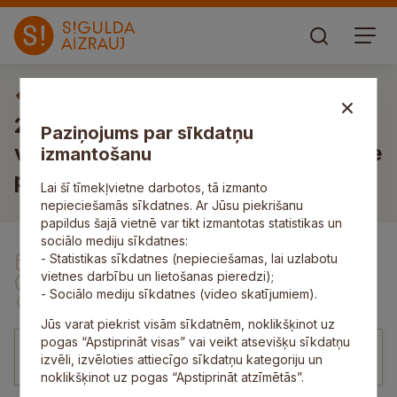
Sociālo, veselības un drošības jautājumu komiteja
2025. gada 20. marta Sociālo un
Paziņojums par sīkdatņu
veselības jautājumu komitejas sēde
izmantošanu
plkst. 15.30, Zinātnes ielā 7, Siguldā
Lai šī tīmekļvietne darbotos, tā izmanto
nepieciešamās sīkdatnes. Ar Jūsu piekrišanu
papildus šajā vietnē var tikt izmantotas statistikas un
sociālo mediju sīkdatnes:
- Statistikas sīkdatnes (nepieciešamas, lai uzlabotu
20. Mar
vietnes darbību un lietošanas pieredzi);
15:30
- Sociālo mediju sīkdatnes (video skatījumiem).
Zinātnes iela 7, Sigulda
Jūs varat piekrist visām sīkdatnēm, noklikšķinot uz
pogas “Apstiprināt visas” vai veikt atsevišķu sīkdatņu
00:00
/
10:45
izvēli, izvēloties attiecīgo sīkdatņu kategoriju un
noklikšķinot uz pogas “Apstiprināt atzīmētās”.