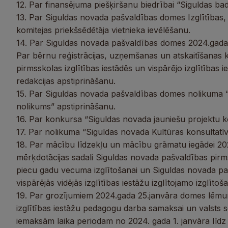
12. Par finansējuma piešķiršanu biedrībai “Siguldas ba
13. Par Siguldas novada pašvaldības domes Izglītības, 
komitejas priekšsēdētāja vietnieka ievēlēšanu.
14. Par Siguldas novada pašvaldības domes 2024.gada 
Par bērnu reģistrācijas, uzņemšanas un atskaitīšanas 
pirmsskolas izglītības iestādēs un vispārējo izglītības
redakcijas apstiprināšanu.
15. Par Siguldas novada pašvaldības domes noliku
nolikums” apstiprināšanu.
16. Par konkursa “Siguldas novada jauniešu projektu 
17. Par nolikuma “Siguldas novada Kultūras konsultat
18. Par mācību līdzekļu un mācību grāmatu iegādei 20
mērķdotācijas sadali Siguldas novada pašvaldības pirm
piecu gadu vecuma izglītošanai un Siguldas novada paš
vispārējās vidējās izglītības iestāžu izglītojamo izglītoša
19. Par grozījumiem 2024.gada 25.janvāra domes lēmu
izglītības iestāžu pedagogu darba samaksai un valsts 
iemaksām laika periodam no 2024. gada 1. janvāra līdz 