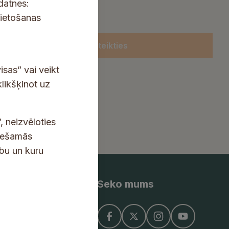
kdatnes:
lietošanas
Pieteikties
isas” vai veikt
klikšķinot uz
, neizvēloties
ciešamās
ību un kuru
Seko mums
ņojums