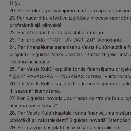
11.§).
20. Par skolēnu pārvadājumu maršrutu apstiprināšanu
21. Par sadarbību efektīva izglītības procesa nodroš
profesionālajā pilnveidē.
22. Par Atmodas bibliotēkas statusa maiņu.
23. Par projekta “PROTI UN DARI 2.0” īstenošanu.
24. Par finansējuma saņemšanu Valsts kultūrkapitāla f
projektu “Siguldas Mākslu skolas “Baltais flīģelis” in
flīgelhorna iegāde.
25. Par Valsts Kultūrkapitāla fonda finansējumu projekt
flīģelis” PAVASARA — VASARAS sezona” – īstenošana
26. Par Valsts Kultūrkapitāla fonda finansējumu projekta 
III sezona” īstenošanai.
27. Par Siguldas novada Jaunrades centra dalību projek
attīstība pašvaldībās”.
28. Par Valsts Kultūrkapitāla fonda finansējuma piešķ
bibliotēkā ar rakstniekiem” Siguldas novadā” īstenošana
29. Par dzīvojamās platības izīrēšanu speciālistam.