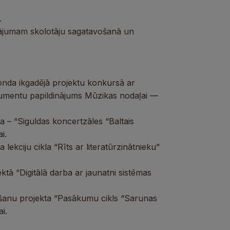
.
inājumam skolotāju sagatavošanā un
onda ikgadējā projektu konkursā ar
strumentu papildinājums Mūzikas nodaļai —
a – “Siguldas koncertzāles “Baltais
i.
lekciju cikla “Rīts ar literatūrzinātnieku”
tā “Digitālā darba ar jaunatni sistēmas
iršanu projekta “Pasākumu cikls “Sarunas
i.