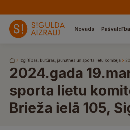
Novads
Pašvaldīb
Izglītības, kultūras, jaunatnes un sporta lietu komiteja
20
2024.gada 19.mart
sporta lietu komi
Brieža ielā 105, S