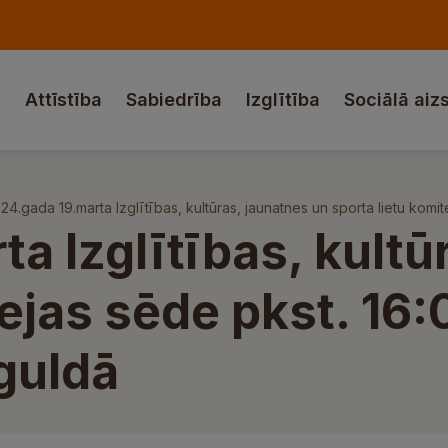
a
Attīstība
Sabiedrība
Izglītība
Sociālā aiz
24.gada 19.marta Izglītības, kultūras, jaunatnes un sporta lietu komit
a Izglītības, kultū
tejas sēde pkst. 16
iguldā