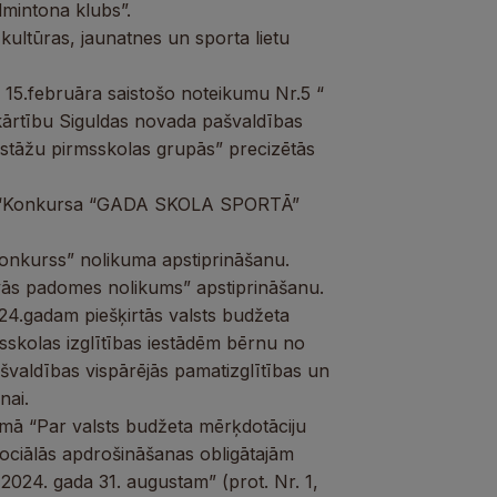
dmintona klubs”.
kultūras, jaunatnes un sporta lietu
15.februāra saistošo noteikumu Nr.5 “
kārtību Siguldas novada pašvaldības
 iestāžu pirmsskolas grupās” precizētās
ma “Konkursa “GADA SKOLA SPORTĀ”
konkurss” nolikuma apstiprināšanu.
īvās padomes nolikums” apstiprināšanu.
24.gadam piešķirtās valsts budžeta
sskolas izglītības iestādēm bērnu no
valdības vispārējās pamatizglītības un
nai.
mā “Par valsts budžeta mērķdotāciju
sociālās apdrošināšanas obligātajām
2024. gada 31. augustam” (prot. Nr. 1,