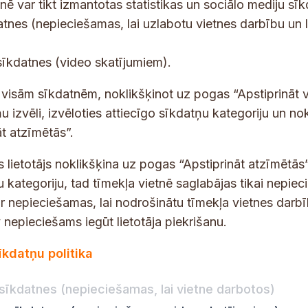
tnē var tikt izmantotas statistikas un sociālo mediju sī
tes un jaunumus savā e-pastā
datnes (nepieciešamas, lai uzlabotu vietnes darbību un 
e
E
sīkdatnes (video skatījumiem).
-
-
p
p
 saņemšanai e-pastā.
t visām sīkdatnēm, noklikšķinot uz pogas “Apstiprināt v
a
a
u izvēli, izvēloties attiecīgo sīkdatņu kategoriju un no
s
s
t atzīmētās”.
t
t
ā
s
s lietotājs noklikšķina uz pogas “Apstiprināt atzīmētās”
.
*
u kategoriju, tad tīmekļa vietnē saglabājas tikai nepie
a
ir nepieciešamas, lai nodrošinātu tīmekļa vietnes darb
p
nepieciešams iegūt lietotāja piekrišanu.
s
dības darba laiks
Par vietni
t
īkdatņu politika
Vietnes karte
:
8.00–18.00
r
Privātuma politika
8.00–17.00
sīkdatnes (nepieciešamas, lai vietne darbotos)
ā
Piekļūstamības pazi
:
8.00–17.00