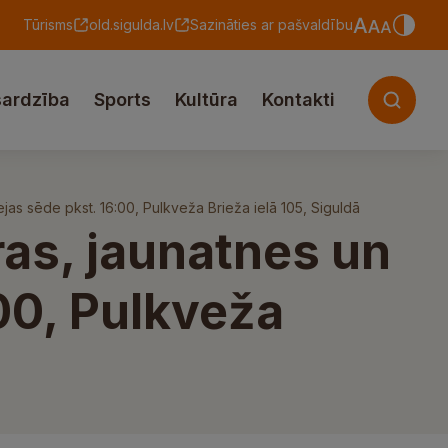
Tūrisms
old.sigulda.lv
Sazināties ar pašvaldību
sardzība
Sports
Kultūra
Kontakti
ejas sēde pkst. 16:00, Pulkveža Brieža ielā 105, Siguldā
ras, jaunatnes un
:00, Pulkveža