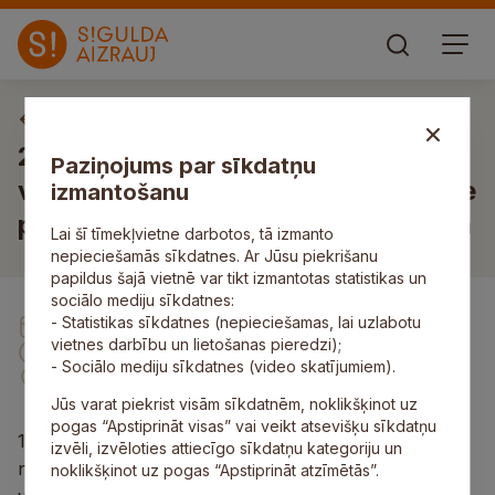
Sociālo, veselības un drošības jautājumu komiteja
2024. gada 16. janvāra Sociālo un
Paziņojums par sīkdatņu
veselības jautājumu komitejas sēde
izmantošanu
plkst. 14.00, Zinātnes ielā 7, Siguldā
Lai šī tīmekļvietne darbotos, tā izmanto
nepieciešamās sīkdatnes. Ar Jūsu piekrišanu
papildus šajā vietnē var tikt izmantotas statistikas un
sociālo mediju sīkdatnes:
- Statistikas sīkdatnes (nepieciešamas, lai uzlabotu
16. Jan
vietnes darbību un lietošanas pieredzi);
14:00
- Sociālo mediju sīkdatnes (video skatījumiem).
Zinātnes iela 7, Sigulda
Jūs varat piekrist visām sīkdatnēm, noklikšķinot uz
pogas “Apstiprināt visas” vai veikt atsevišķu sīkdatņu
1. Par saistošo noteikumu „Par statusa “Siguldas
izvēli, izvēloties attiecīgo sīkdatņu kategoriju un
novada pašvaldības ģimene, kuras aprūpē ir trīs un
noklikšķinot uz pogas “Apstiprināt atzīmētās”.