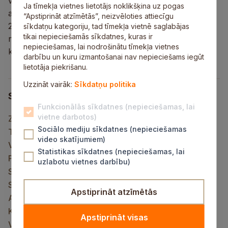
vairāk bērni” piešķiršanu un atjaunošanu”
Ja tīmekļa vietnes lietotājs noklikšķina uz pogas
apstiprināšanu
“Apstiprināt atzīmētās”, neizvēloties attiecīgu
2. Par Siguldas novada pašvaldības domes iekšējo
sīkdatņu kategoriju, tad tīmekļa vietnē saglabājas
tikai nepieciešamās sīkdatnes, kuras ir
noteikumu “Siguldas novada pašvaldības Ētikas
nepieciešamas, lai nodrošinātu tīmekļa vietnes
kodekss” grozījuma apstiprināšanu.
darbību un kuru izmantošanai nav nepieciešams iegūt
lietotāja piekrišanu.
Uzzināt vairāk:
Sīkdatņu politika
Saistītais saturs
Funkcionālās sīkdatnes (nepieciešamas, lai
vietne darbotos)
Ziņot KNAB
Sociālo mediju sīkdatnes (nepieciešamas
Tiešraides kamera
video skatījumiem)
Vietnes karte
Statistikas sīkdatnes (nepieciešamas, lai
Privātuma politika
uzlabotu vietnes darbību)
Sīkdatņu lietošana
Sīkdatņu politika
Apstiprināt atzīmētās
Aktuāli
Kontakti
Apstiprināt visas
Vakances