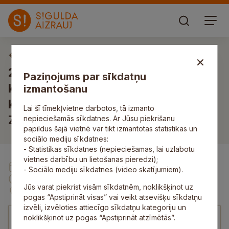
Izglītības, kultūras, jaunatnes un sporta lietu komiteja
2024. gada 14. augustā Izglītības,
Paziņojums par sīkdatņu
kultūras, jaunatnes un sporta lietu
izmantošanu
komitejas sēde pkst. 16.00,
Lai šī tīmekļvietne darbotos, tā izmanto
Zinātnes ielā 7, Siguldā
nepieciešamās sīkdatnes. Ar Jūsu piekrišanu
papildus šajā vietnē var tikt izmantotas statistikas un
sociālo mediju sīkdatnes:
- Statistikas sīkdatnes (nepieciešamas, lai uzlabotu
vietnes darbību un lietošanas pieredzi);
14. Aug
- Sociālo mediju sīkdatnes (video skatījumiem).
16:00
Jūs varat piekrist visām sīkdatnēm, noklikšķinot uz
Zinātnes iela 7, Sigulda
pogas “Apstiprināt visas” vai veikt atsevišķu sīkdatņu
izvēli, izvēloties attiecīgo sīkdatņu kategoriju un
noklikšķinot uz pogas “Apstiprināt atzīmētās”.
00:00
/
74:37