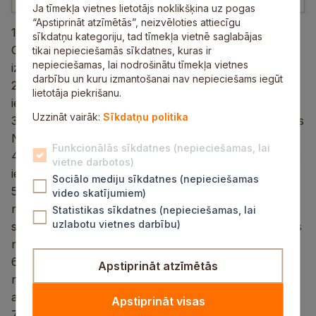
Ja tīmekļa vietnes lietotājs noklikšķina uz pogas
“Apstiprināt atzīmētās”, neizvēloties attiecīgu
1. Par kolektīvā iesnieguma izskatīšanu — “ Par
sīkdatņu kategoriju, tad tīmekļa vietnē saglabājas
Garlība Merķeļa Lēdurgas pamatskolas un esošās
tikai nepieciešamās sīkdatnes, kuras ir
nepieciešamas, lai nodrošinātu tīmekļa vietnes
izglītības pakāpes saglabāšanu”.
darbību un kuru izmantošanai nav nepieciešams iegūt
2. Par kolektīvā iesnieguma izskatīšanu — “Turpināt
lietotāja piekrišanu.
iekļaujošu izglītību Mores pamatskolā”.
Uzzināt vairāk:
Sīkdatņu politika
3. Par finansējuma piešķiršanu biedrībai “Sporta Klubs
NUKI”.
Funkcionālās sīkdatnes (nepieciešamas, lai
4. Par atteikumu piešķirt finansējumu Siguldas novada
vietne darbotos)
iedzīvotājas dalībai līnijdeju sacensībās.
Sociālo mediju sīkdatnes (nepieciešamas
5. Par Siguldas novada pašvaldības domes iekšējo
video skatījumiem)
noteikumu “Siguldas novada pašvaldības brīvpieejas
Statistikas sīkdatnes (nepieciešamas, lai
uzlabotu vietnes darbību)
sporta un bērnu rotaļu laukumu izmatošanas kārtības
noteikumi” apstiprināšanu.
6. Par Siguldas novada pašvaldības iestādes “Siguldas
Apstiprināt atzīmētās
novada Kultūras un tūrisma centrs” nolikuma
apstiprināšanu.
Apstiprināt visas
7. Par grozījumiem “Siguldas novada bibliotēkas