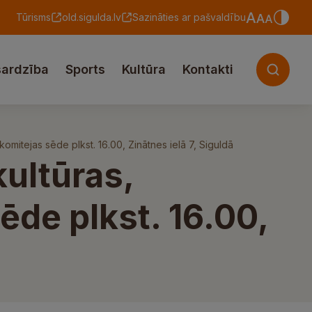
Tūrisms
old.sigulda.lv
Sazināties ar pašvaldību
sardzība
Sports
Kultūra
Kontakti
komitejas sēde plkst. 16.00, Zinātnes ielā 7, Siguldā
kultūras,
ēde plkst. 16.00,