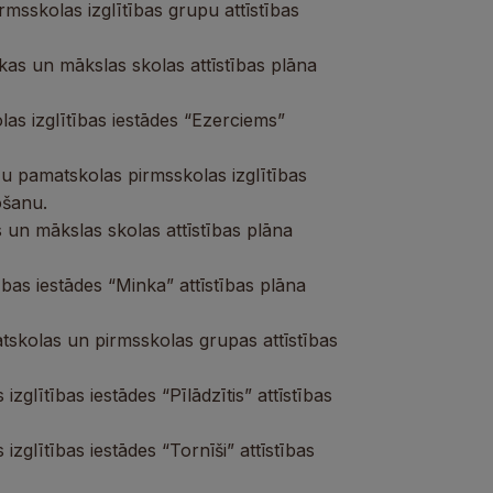
sskolas izglītības grupu attīstības
as un mākslas skolas attīstības plāna
as izglītības iestādes “Ezerciems”
u pamatskolas pirmsskolas izglītības
ošanu.
un mākslas skolas attīstības plāna
bas iestādes “Minka” attīstības plāna
skolas un pirmsskolas grupas attīstības
zglītības iestādes “Pīlādzītis” attīstības
zglītības iestādes “Tornīši” attīstības