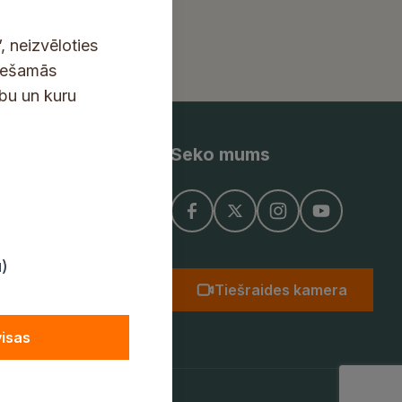
, neizvēloties
ciešamās
ību un kuru
Seko mums
ņojums
u)
Tiešraides kamera
visas