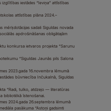
zglītības iestādes “Ieviņa” attīstības
skolas attīstības plāna 2024.–
us mērķdotācijas sadali Siguldas novada
 sociālās apdrošināšanas obligātajām
ektu konkursa ietvaros projekta “Sarunu
oteikumu “Siguldas Jaunās pils Salona
domes 2023.gada 16.novembra lēmumā
iestādes būvniecība Inčukalnā, Siguldas
ta “Radi, tulko, atdzejo — literatūras
 bibliotēkā īstenošanai.
domes 2024.gada 26.septembra lēmumā
mediāla pasākuma “Astoņi gadsimti