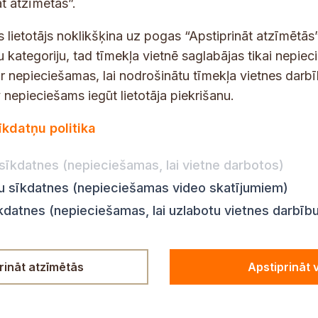
t atzīmētās”.
t
s
s lietotājs noklikšķina uz pogas “Apstiprināt atzīmētās”
*
u kategoriju, tad tīmekļa vietnē saglabājas tikai nepie
ir nepieciešamas, lai nodrošinātu tīmekļa vietnes darb
nepieciešams iegūt lietotāja piekrišanu.
dības darba laiks
Par vietni
īkdatņu politika
Vietnes karte
:
8.00–18.00
Privātuma politika
8.00–17.00
sīkdatnes (nepieciešamas, lai vietne darbotos)
Piekļūstamības pazi
:
8.00–17.00
ju sīkdatnes (nepieciešamas video skatījumiem)
Ziņot KNAB
en:
8.00–18.00
īkdatnes (nepieciešamas, lai uzlabotu vietnes darbīb
n:
8.00–14.00
rināt atzīmētās
Apstiprināt 
© Siguldas novada pašvaldība,
2024