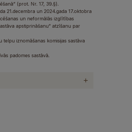
nā” (prot. Nr. 17, 39.§).
ada 21.decembra un 2024.gada 17.oktobra
cēšanas un neformālās izglītības
astāva apstiprināšanu” atzīšanu par
žu telpu iznomāšanas komisijas sastāva
īvās padomes sastāvā.