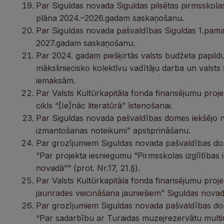
Par Siguldas novada Siguldas pilsētas pirmsskolas i
plāna 2024.–2026.gadam saskaņošanu.
Par Siguldas novada pašvaldības Siguldas 1.pamat
2027.gadam saskaņošanu.
Par 2024. gadam piešķirtās valsts budžeta papild
māksliniecisko kolektīvu vadītāju darba un valsts
iemaksām.
Par Valsts Kultūrkapitāla fonda finansējumu proj
cikls “[Ie]nāc literatūrā” īstenošanai.
Par Siguldas novada pašvaldības domes iekšējo n
izmantošanas noteikumi” apstiprināšanu.
Par grozījumiem Siguldas novada pašvaldības 
“Par projekta iesniegumu “Pirmsskolas izglītības 
novadā”” (prot. Nr.17, 21.§).
Par Valsts Kultūrkapitāla fonda finansējumu projek
jaunrades veicināšana jauniešiem” Siguldas novada
Par grozījumiem Siguldas novada pašvaldības 
“Par sadarbību ar Turaidas muzejrezervātu multi