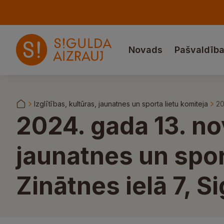
Novads
Pašvaldīb
Izglītības, kultūras, jaunatnes un sporta lietu komiteja
20
2024. gada 13. no
jaunatnes un spor
Zinātnes ielā 7, S