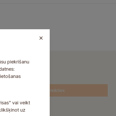
ūsu piekrišanu
kdatnes:
lietošanas
Pieteikties
isas” vai veikt
klikšķinot uz