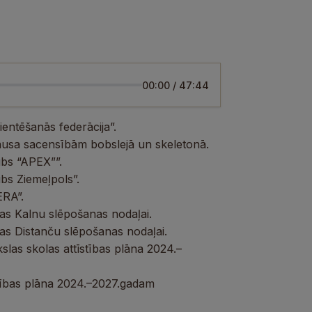
00:00
/
47:44
ientēšanās federācija”.
ausa sacensībām bobslejā un skeletonā.
ubs “APEX””.
bs Ziemeļpols”.
ERA”.
as Kalnu slēpošanas nodaļai.
as Distanču slēpošanas nodaļai.
las skolas attīstības plāna 2024.–
stības plāna 2024.–2027.gadam