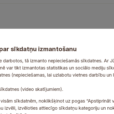
par sīkdatņu izmantošanu
ne darbotos, tā izmanto nepieciešamās sīkdatnes. Ar J
tnē var tikt izmantotas statistikas un sociālo mediju sī
tes un jaunumus savā e-pastā
datnes (nepieciešamas, lai uzlabotu vietnes darbību un 
E
sīkdatnes (video skatījumiem).
-
p
 saņemšanai e-pastā.
t visām sīkdatnēm, noklikšķinot uz pogas “Apstiprināt v
a
u izvēli, izvēloties attiecīgo sīkdatņu kategoriju un no
s