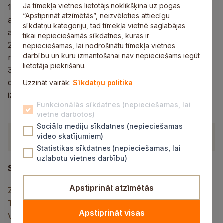
Ja tīmekļa vietnes lietotājs noklikšķina uz pogas
1. Par Siguldas novada pašvaldības Bērnu tiesību
“Apstiprināt atzīmētās”, neizvēloties attiecīgu
aizsardzības programmas 2023.–2028.gadam
sīkdatņu kategoriju, tad tīmekļa vietnē saglabājas
apstiprināšanu
tikai nepieciešamās sīkdatnes, kuras ir
2. Par Siguldas novada pašvaldības Sociālā dienesta
nepieciešamas, lai nodrošinātu tīmekļa vietnes
darbību un kuru izmantošanai nav nepieciešams iegūt
nolikuma apstiprināšanu
lietotāja piekrišanu.
3. Par konkursa nolikuma “Par tiesībām slēgt
deleģēšanas līgumu” apstiprināšanu un komisijas
Uzzināt vairāk:
Sīkdatņu politika
izveidi
Funkcionālās sīkdatnes (nepieciešamas, lai
vietne darbotos)
Sociālo mediju sīkdatnes (nepieciešamas
Dokumenti
video skatījumiem)
Statistikas sīkdatnes (nepieciešamas, lai
uzlabotu vietnes darbību)
Saistītais saturs
Apstiprināt atzīmētās
Ziņot KNAB
Tiešraides kamera
Apstiprināt visas
Vietnes karte