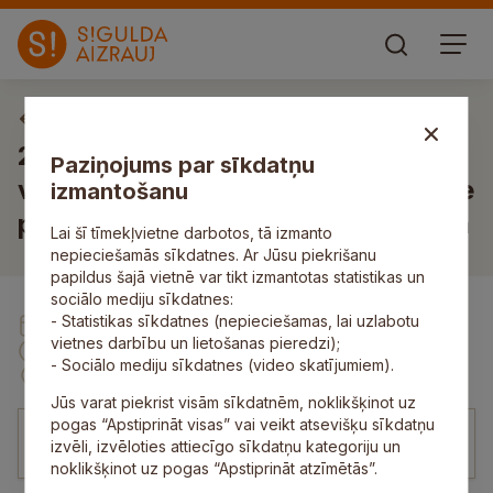
Sociālo, veselības un drošības jautājumu komiteja
2023. gada 7. novembra Sociālo un
Paziņojums par sīkdatņu
veselības jautājumu komitejas sēde
izmantošanu
plkst. 14.00, Zinātnes ielā 7, Siguldā
Lai šī tīmekļvietne darbotos, tā izmanto
nepieciešamās sīkdatnes. Ar Jūsu piekrišanu
papildus šajā vietnē var tikt izmantotas statistikas un
sociālo mediju sīkdatnes:
- Statistikas sīkdatnes (nepieciešamas, lai uzlabotu
07. Nov
vietnes darbību un lietošanas pieredzi);
14:00
- Sociālo mediju sīkdatnes (video skatījumiem).
Zinātnes iela 7, Sigulda
Jūs varat piekrist visām sīkdatnēm, noklikšķinot uz
pogas “Apstiprināt visas” vai veikt atsevišķu sīkdatņu
00:00
/
22:11
izvēli, izvēloties attiecīgo sīkdatņu kategoriju un
noklikšķinot uz pogas “Apstiprināt atzīmētās”.