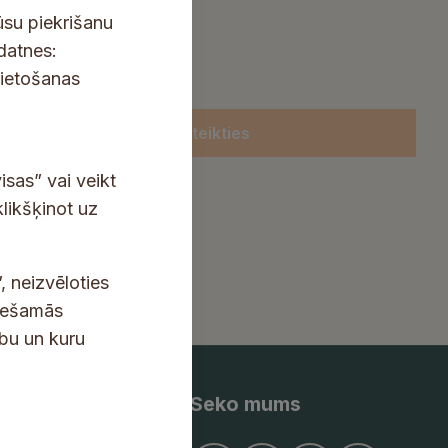
ūsu piekrišanu
kdatnes:
lietošanas
Pieteikties
isas” vai veikt
klikšķinot uz
, neizvēloties
ciešamās
ību un kuru
Seko mums