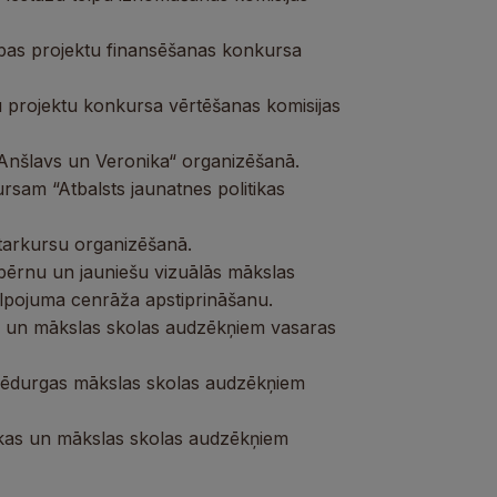
bas projektu finansēšanas konkursa
 projektu konkursa vērtēšanas komisijas
“Anšlavs un Veronika“ organizēšanā.
rsam “Atbalsts jaunatnes politikas
tarkursu organizēšanā.
ā bērnu un jauniešu vizuālās mākslas
alpojuma cenrāža apstiprināšanu.
s un mākslas skolas audzēkņiem vasaras
 Lēdurgas mākslas skolas audzēkņiem
ikas un mākslas skolas audzēkņiem