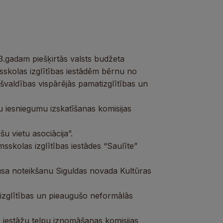
.gadam piešķirtās valsts budžeta
sskolas izglītības iestādēm bērnu no
valdības vispārējās pamatizglītības un
 iesniegumu izskatīšanas komisijas
u vietu asociācija”.
sskolas izglītības iestādes “Saulīte”
usa noteikšanu Siguldas novada Kultūras
 izglītības un pieaugušo neformālās
s iestāžu telpu iznomāšanas komisijas