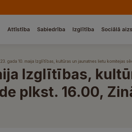
a
Attīstība
Sabiedrība
Izglītība
Sociālā aiz
23. gada 10. maija Izglītības, kultūras un jaunatnes lietu komitejas sē
ija Izglītības, kult
de plkst. 16.00, Zinā