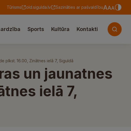
Tūrisms
old.sigulda.lv
Sazināties ar pašvaldību
sardzība
Sports
Kultūra
Kontakti
de plkst. 16.00, Zinātnes ielā 7, Siguldā
ūras un jaunatnes
tnes ielā 7,