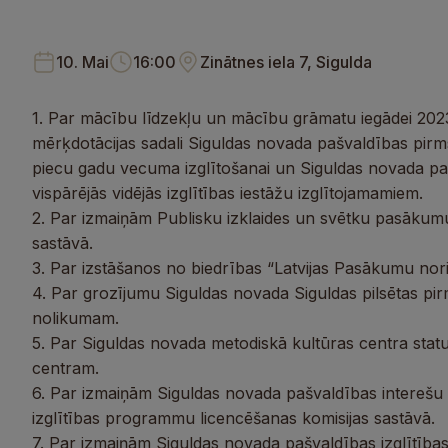
10. Mai
16:00
Zinātnes iela 7, Sigulda
1. Par mācību līdzekļu un mācību grāmatu iegādei 2023
mērķdotācijas sadali Siguldas novada pašvaldības pirm
piecu gadu vecuma izglītošanai un Siguldas novada paš
vispārējās vidējās izglītības iestāžu izglītojamamiem.
2. Par izmaiņām Publisku izklaides un svētku pasākumu
sastāvā.
3. Par izstāšanos no biedrības “Latvijas Pasākumu noriš
4. Par grozījumu Siguldas novada Siguldas pilsētas pirm
nolikumam.
5. Par Siguldas novada metodiskā kultūras centra stat
centram.
6. Par izmaiņām Siguldas novada pašvaldības interešu
izglītības programmu licencēšanas komisijas sastāvā.
7. Par izmaiņām Siguldas novada pašvaldības izglītība