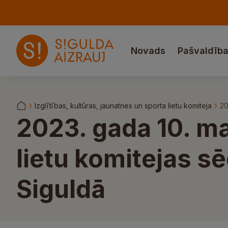
Novads
Pašvaldīb
Izglītības, kultūras, jaunatnes un sporta lietu komiteja
20
2023. gada 10. ma
lietu komitejas sē
Siguldā