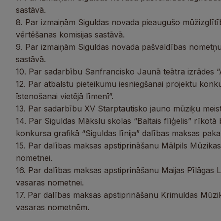
sastāvā.
8. Par izmaiņām Siguldas novada pieaugušo mūžizglītī
vērtēšanas komisijas sastāvā.
9. Par izmaiņām Siguldas novada pašvaldības nometņu
sastāvā.
10. Par sadarbību Sanfrancisko Jaunā teātra izrādes 
12. Par atbalstu pieteikumu iesniegšanai projektu konku
īstenošanai vietējā līmenī”.
13. Par sadarbību XV Starptautisko jauno mūziķu meis
14. Par Siguldas Mākslu skolas “Baltais flīģelis” rīkot
konkursa grafikā “Siguldas līnija” dalības maksas pak
15. Par dalības maksas apstiprināšanu Mālpils Mūzika
nometnei.
16. Par dalības maksas apstiprināšanu Maijas Pīlāgas
vasaras nometnei.
17. Par dalības maksas apstiprināšanu Krimuldas Mūz
vasaras nometnēm.