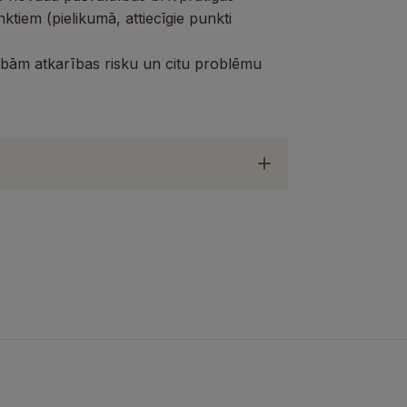
nktiem (pielikumā, attiecīgie punkti
īcībām atkarības risku un citu problēmu