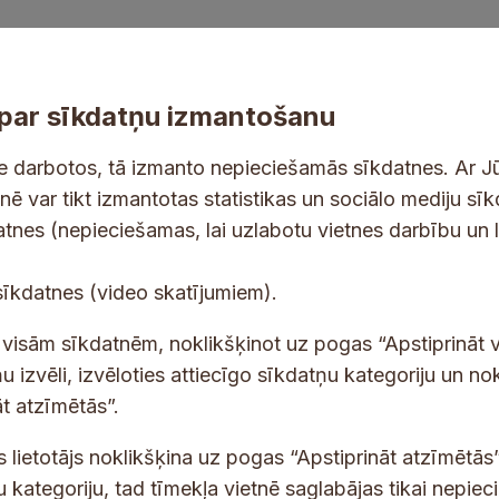
par sīkdatņu izmantošanu
ne darbotos, tā izmanto nepieciešamās sīkdatnes. Ar J
tnē var tikt izmantotas statistikas un sociālo mediju sī
tes un jaunumus savā e-pastā
datnes (nepieciešamas, lai uzlabotu vietnes darbību un 
E
sīkdatnes (video skatījumiem).
-
p
 saņemšanai e-pastā.
t visām sīkdatnēm, noklikšķinot uz pogas “Apstiprināt v
a
u izvēli, izvēloties attiecīgo sīkdatņu kategoriju un no
s
t atzīmētās”.
t
s
s lietotājs noklikšķina uz pogas “Apstiprināt atzīmētās”
*
u kategoriju, tad tīmekļa vietnē saglabājas tikai nepie