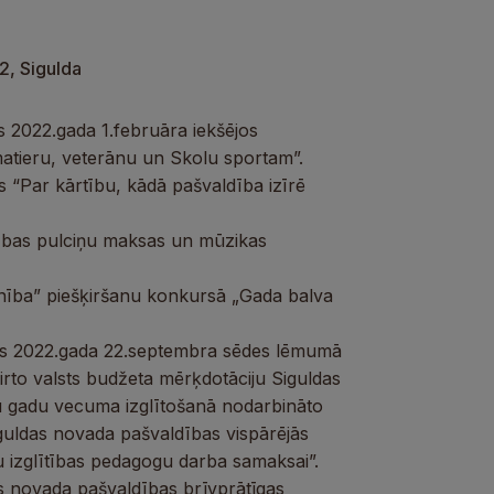
2, Sigulda
 2022.gada 1.februāra iekšējos
atieru, veterānu un Skolu sportam”.
 “Par kārtību, kādā pašvaldība izīrē
ītības pulciņu maksas un mūzikas
nība” piešķiršanu konkursā „Gada balva
es 2022.gada 22.septembra sēdes lēmumā
rto valsts budžeta mērķdotāciju Siguldas
u gadu vecuma izglītošanā nodarbināto
guldas novada pašvaldības vispārējās
u izglītības pedagogu darba samaksai”.
as novada pašvaldības brīvprātīgas