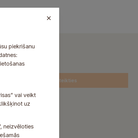
ūsu piekrišanu
kdatnes:
lietošanas
Pieteikties
isas” vai veikt
klikšķinot uz
, neizvēloties
ciešamās