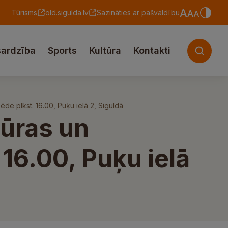
Tūrisms
old.sigulda.lv
Sazināties ar pašvaldību
sardzība
Sports
Kultūra
Kontakti
sēde plkst. 16.00, Puķu ielā 2, Siguldā
tūras un
 16.00, Puķu ielā