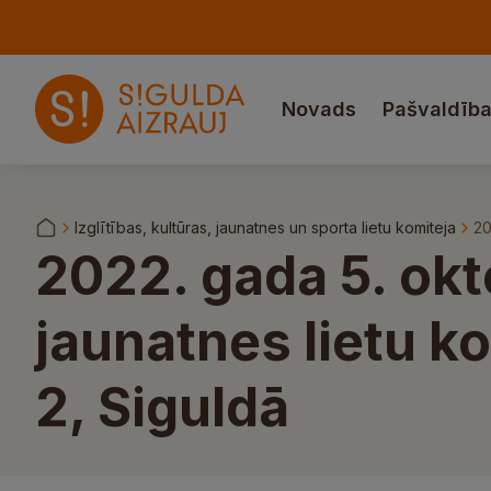
Novads
Pašvaldīb
Izglītības, kultūras, jaunatnes un sporta lietu komiteja
20
2022. gada 5. okto
jaunatnes lietu ko
2, Siguldā