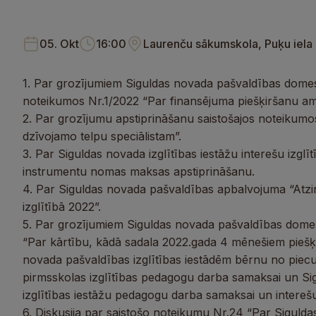
05. Okt
16:00
Laurenču sākumskola, Puķu iela 
1. Par grozījumiem Siguldas novada pašvaldības domes
noteikumos Nr.1/2022 “Par finansējuma piešķiršanu am
2. Par grozījumu apstiprināšanu saistošajos noteikumos
dzīvojamo telpu speciālistam”.
3. Par Siguldas novada izglītības iestāžu interešu izgl
instrumentu nomas maksas apstiprināšanu.
4. Par Siguldas novada pašvaldības apbalvojuma “Atzi
izglītībā 2022”.
5. Par grozījumiem Siguldas novada pašvaldības dom
“Par kārtību, kādā sadala 2022.gada 4 mēnešiem piešķi
novada pašvaldības izglītības iestādēm bērnu no piec
pirmsskolas izglītības pedagogu darba samaksai un Si
izglītības iestāžu pedagogu darba samaksai un intereš
6. Diskusija par saistošo noteikumu Nr.24 “Par Siguld