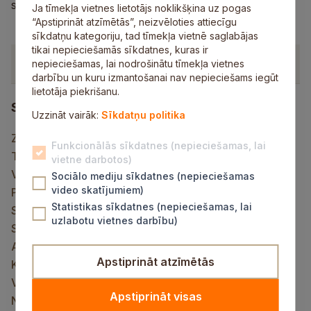
salidojumam.
Ja tīmekļa vietnes lietotājs noklikšķina uz pogas
“Apstiprināt atzīmētās”, neizvēloties attiecīgu
sīkdatņu kategoriju, tad tīmekļa vietnē saglabājas
tikai nepieciešamās sīkdatnes, kuras ir
Dokumenti
nepieciešamas, lai nodrošinātu tīmekļa vietnes
darbību un kuru izmantošanai nav nepieciešams iegūt
lietotāja piekrišanu.
Saistītais saturs
Uzzināt vairāk:
Sīkdatņu politika
Ziņot KNAB
Funkcionālās sīkdatnes (nepieciešamas, lai
Tiešraides kamera
vietne darbotos)
Vietnes karte
Sociālo mediju sīkdatnes (nepieciešamas
video skatījumiem)
Privātuma politika
Statistikas sīkdatnes (nepieciešamas, lai
Sīkdatņu lietošana
uzlabotu vietnes darbību)
Sīkdatņu politika
Aktuāli
Apstiprināt atzīmētās
Kontakti
Vakances
Apstiprināt visas
Novads