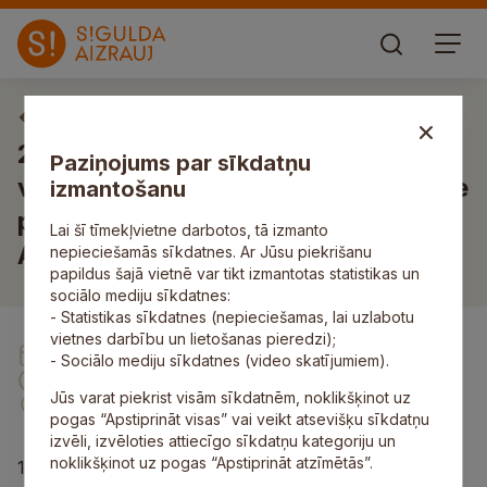
Sociālo, veselības un drošības jautājumu komiteja
2022. gada 14. jūnija Sociālo un
Paziņojums par sīkdatņu
veselības jautājumu komitejas sēde
izmantošanu
plkst. 14.00, “Gaismiņās”, Stīveros,
Lai šī tīmekļvietne darbotos, tā izmanto
Allažu pagastā
nepieciešamās sīkdatnes. Ar Jūsu piekrišanu
papildus šajā vietnē var tikt izmantotas statistikas un
sociālo mediju sīkdatnes:
- Statistikas sīkdatnes (nepieciešamas, lai uzlabotu
vietnes darbību un lietošanas pieredzi);
14. Jūn
- Sociālo mediju sīkdatnes (video skatījumiem).
14:00
Jūs varat piekrist visām sīkdatnēm, noklikšķinot uz
“Gaismiņas”, Stīveri, Allažu pagasts
pogas “Apstiprināt visas” vai veikt atsevišķu sīkdatņu
izvēli, izvēloties attiecīgo sīkdatņu kategoriju un
noklikšķinot uz pogas “Apstiprināt atzīmētās”.
1. Par atbalstu politiski represēto personu