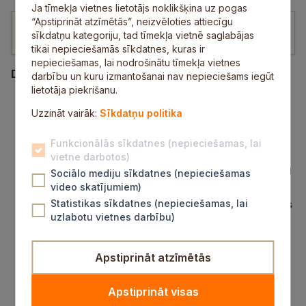
Ja tīmekļa vietnes lietotājs noklikšķina uz pogas
“Apstiprināt atzīmētās”, neizvēloties attiecīgu
00:00
/
137:35
sīkdatņu kategoriju, tad tīmekļa vietnē saglabājas
tikai nepieciešamās sīkdatnes, kuras ir
nepieciešamas, lai nodrošinātu tīmekļa vietnes
Darba kārtība:
darbību un kuru izmantošanai nav nepieciešams iegūt
lietotāja piekrišanu.
Par Siguldas novada pašvaldības budžetu
Uzzināt vairāk:
Sīkdatņu politika
2026. gadam.
Par finansējumu Siguldas novada pašvaldības
Funkcionālās sīkdatnes (nepieciešamas, lai
atbalstīto un Siguldas novada Izglītības un
vietne darbotos)
sporta pārvaldes organizēto sporta pasākumu
Sociālo mediju sīkdatnes (nepieciešamas
plānu no 2026. gada marta līdz decembrim.
video skatījumiem)
Par grozījumiem Siguldas novada pašvaldības
Statistikas sīkdatnes (nepieciešamas, lai
uzlabotu vietnes darbību)
domes 2024.gada 22.februāra iekšējos
noteikumos Nr.4/2024 „Par finansējuma
piešķiršanu sporta veidiem un sporta
Apstiprināt atzīmētās
pasākumu organizēšanai Siguldas novadā”
.
Par Siguldas novada pašvaldības domes
Apstiprināt visas