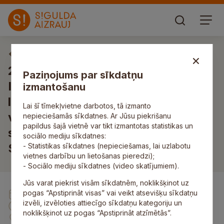
Sociālo, veselības un drošības jautājumu komiteja
2026. gada 28. janvāra apvienotā
Paziņojums par sīkdatņu
Izglītības, kultūras un jaunatnes
izmantošanu
lietu komitejas un Sociālo un
Lai šī tīmekļvietne darbotos, tā izmanto
veselības jautājumu komitejas
nepieciešamās sīkdatnes. Ar Jūsu piekrišanu
papildus šajā vietnē var tikt izmantotas statistikas un
sēde, plkst. 12.00, Zinātnes ielā 7,
sociālo mediju sīkdatnes:
Siguldā
- Statistikas sīkdatnes (nepieciešamas, lai uzlabotu
vietnes darbību un lietošanas pieredzi);
- Sociālo mediju sīkdatnes (video skatījumiem).
Jūs varat piekrist visām sīkdatnēm, noklikšķinot uz
pogas “Apstiprināt visas” vai veikt atsevišķu sīkdatņu
28. Jan
izvēli, izvēloties attiecīgo sīkdatņu kategoriju un
12:00
noklikšķinot uz pogas “Apstiprināt atzīmētās”.
Zinātnes ielā 7, Siguldā