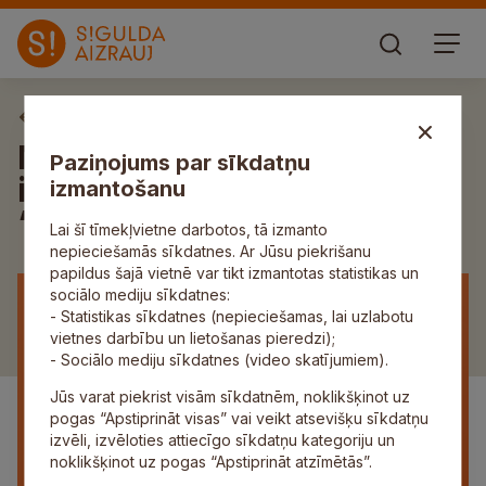
Aktuāli
Notiek pieteikumu
Paziņojums par sīkdatņu
iesniegšana konkursā
izmantošanu
“Māmiņa. Uzņēmēja”
Lai šī tīmekļvietne darbotos, tā izmanto
nepieciešamās sīkdatnes. Ar Jūsu piekrišanu
papildus šajā vietnē var tikt izmantotas statistikas un
sociālo mediju sīkdatnes:
- Statistikas sīkdatnes (nepieciešamas, lai uzlabotu
vietnes darbību un lietošanas pieredzi);
- Sociālo mediju sīkdatnes (video skatījumiem).
Jūs varat piekrist visām sīkdatnēm, noklikšķinot uz
pogas “Apstiprināt visas” vai veikt atsevišķu sīkdatņu
izvēli, izvēloties attiecīgo sīkdatņu kategoriju un
noklikšķinot uz pogas “Apstiprināt atzīmētās”.