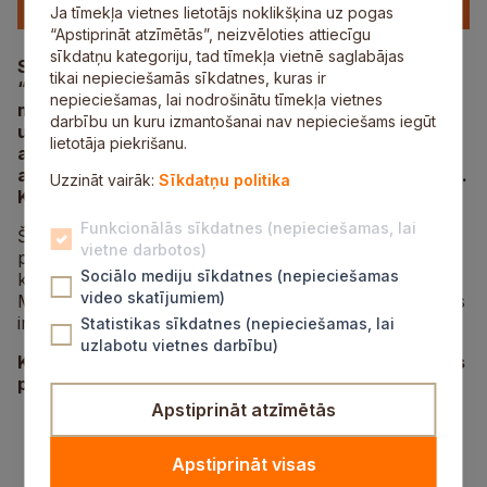
Ja tīmekļa vietnes lietotājs noklikšķina uz pogas
“Apstiprināt atzīmētās”, neizvēloties attiecīgu
sīkdatņu kategoriju, tad tīmekļa vietnē saglabājas
Siguldas novada pašvaldība izsludina konkursu
tikai nepieciešamās sīkdatnes, kuras ir
“Māmiņa. Uzņēmēja.”. Konkursa mērķis ir motivēt
nepieciešamas, lai nodrošinātu tīmekļa vietnes
māmiņas saskatīt sevī uzņēmējas potenciālu un
darbību un kuru izmantošanai nav nepieciešams iegūt
uzsākt komercdarbību, veicināt jaunu produktu
lietotāja piekrišanu.
attīstību un pilnveidot pakalpojumu veidošanu, kā
arī sekmēt esošas uzņēmējdarbības paplašināšanu.
Uzzināt vairāk:
Sīkdatņu politika
Konkurss tiek rīkots no 2016. gada.
Funkcionālās sīkdatnes (nepieciešamas, lai
Šogad konkurss tiek izsludināts no 14. marta,
vietne darbotos)
projektus varēs iesniegt līdz pat 14. aprīlim. Kopējais
Sociālo mediju sīkdatnes (nepieciešamas
konkursā pieejamais finansējums ir 12 000 eiro.
video skatījumiem)
Maksimālais viena projekta pieejamais līdzfinansējums
ir līdz 3000 eiro.
Statistikas sīkdatnes (nepieciešamas, lai
uzlabotu vietnes darbību)
Konkursā var pieteikties gan fiziskas, gan juridiskas
personas, kas atbilst šādiem nosacījumiem:
Apstiprināt atzīmētās
māmiņa, kas audzina bērnu vecumā līdz 10
gadiem (ieskaitot);
Apstiprināt visas
deklarētā dzīvesvieta ir Siguldas novads;