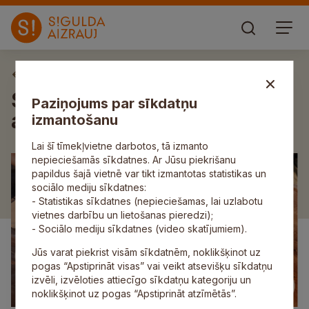
Aktuāli
Sabiedrisko organizāciju
Paziņojums par sīkdatņu
aktivitātes septembrī
izmantošanu
Lai šī tīmekļvietne darbotos, tā izmanto
nepieciešamās sīkdatnes. Ar Jūsu piekrišanu
papildus šajā vietnē var tikt izmantotas statistikas un
sociālo mediju sīkdatnes:
- Statistikas sīkdatnes (nepieciešamas, lai uzlabotu
vietnes darbību un lietošanas pieredzi);
- Sociālo mediju sīkdatnes (video skatījumiem).
Jūs varat piekrist visām sīkdatnēm, noklikšķinot uz
pogas “Apstiprināt visas” vai veikt atsevišķu sīkdatņu
izvēli, izvēloties attiecīgo sīkdatņu kategoriju un
noklikšķinot uz pogas “Apstiprināt atzīmētās”.