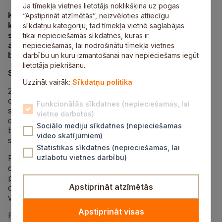
Ja tīmekļa vietnes lietotājs noklikšķina uz pogas
Katru mēnesi Siguldas novada pašvaldības
“Apstiprināt atzīmētās”, neizvēloties attiecīgu
kopienas centru speciālisti sazinās ar
sīkdatņu kategoriju, tad tīmekļa vietnē saglabājas
sabiedriskajām organizācijām, lai apkopotu to
tikai nepieciešamās sīkdatnes, kuras ir
aktivitātes. Publikācijā tiek iekļautas tikai to
nepieciešamas, lai nodrošinātu tīmekļa vietnes
biedrību aktivitātes, kas atsaucās aicinājumam.
darbību un kuru izmantošanai nav nepieciešams iegūt
lietotāja piekrišanu.
Siguldas novada Daudzbērnu ģimeņu apvienība
Uzzināt vairāk:
Sīkdatņu politika
20. septembrī no plkst. 11.00 līdz 15.00 Allažu Sporta
centra sporta laukumā notiks “Daudzbērnu ģimeņu
Funkcionālās sīkdatnes (nepieciešamas, lai
sporta svētki”. Pasākums paredzēts Siguldas novada
vietne darbotos)
daudzbērnu ģimenēm, lai kopīgi piedzīvotu kopā
Sociālo mediju sīkdatnes (nepieciešamas
būšanas prieku sportiskā atmosfērā un izmēģinātu
video skatījumiem)
spēkus dažādās sporta aktivitātēs.
Statistikas sīkdatnes (nepieciešamas, lai
Pasākuma dalībniekus gaida sportiskas stafetes un
uzlabotu vietnes darbību)
dažādi aizraujoši pārbaudījumi visai ģimenei. Šis
pasākums sniedz lielisku iespēju ģimenēm pavadīt
Apstiprināt atzīmētās
dienu sportiskā un draudzīgā atmosfērā, būt kopā, un
vienlaikus satikties ar citām daudzbērnu ģimenēm.
Apstiprināt visas
Pieteikties pasākumam līdz 10. septembrim, aizpildot