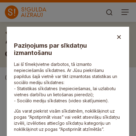
Apbalvojumi
“Siguldas novada Gada
Paziņojums par sīkdatņu
cilvēks 2010”
izmantošanu
Lai šī tīmekļvietne darbotos, tā izmanto
nepieciešamās sīkdatnes. Ar Jūsu piekrišanu
papildus šajā vietnē var tikt izmantotas statistikas un
(784 anketas):
sociālo mediju sīkdatnes:
“Siguldas novada Gada cilvēks 2010” par
- Statistikas sīkdatnes (nepieciešamas, lai uzlabotu
ieguldījumu uzņēmējdarbības attīstībā –
Valdis
vietnes darbību un lietošanas pieredzi);
Siļķe
, par jaunu medicīnisko pakalpojumu un
- Sociālo mediju sīkdatnes (video skatījumiem).
Rehabilitācijas nodaļas izveidi SIA “Rīgas rajona
Jūs varat piekrist visām sīkdatnēm, noklikšķinot uz
slimnīca”, Dzemdību nodaļas saglabāšanu un
pogas “Apstiprināt visas” vai veikt atsevišķu sīkdatņu
veiksmīgu iestādes vadību (244 balsis);
izvēli, izvēloties attiecīgo sīkdatņu kategoriju un
“Siguldas novada Gada cilvēks 2010” par
noklikšķinot uz pogas “Apstiprināt atzīmētās”.
ieguldījumu novada attīstībā –
Dainis Dukurs
,