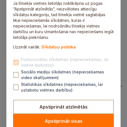
par novada infrastruktūras uzlabošanu,
Ja tīmekļa vietnes lietotājs noklikšķina uz pogas
investīcijām Bobsleja un kamaniņu trasē, kas
“Apstiprināt atzīmētās”, neizvēloties attiecīgu
piesaista sportistus no visas pasaules (306
sīkdatņu kategoriju, tad tīmekļa vietnē saglabājas
balsis);
tikai nepieciešamās sīkdatnes, kuras ir
“Siguldas novada Gada cilvēks 2010” par
nepieciešamas, lai nodrošinātu tīmekļa vietnes
ieguldījumu novada kultūras dzīves attīstībā un
darbību un kuru izmantošanai nav nepieciešams iegūt
popularizēšanā –
Indra Ozoliņa
, par augstiem
lietotāja piekrišanu.
sasniegumiem 10.Vispārējos skolu jaunatnes
dziesmu un deju svētkos (243 balsis)
Uzzināt vairāk:
Sīkdatņu politika
“Siguldas novada Gada cilvēks 2010” par
ieguldījumu Siguldas novada izglītības attīstībā
–
Funkcionālās sīkdatnes (nepieciešamas, lai
Vilnis Trupavnieks
, par veiksmīgu un radošu
vietne darbotos)
darbu izglītības sistēmas pilnveidē un bērnu,
Sociālo mediju sīkdatnes (nepieciešamas
jauniešu un pieaugušo izglītošanā (187 balsis);
video skatījumiem)
“Siguldas novada Gada cilvēki 2010” par
Statistikas sīkdatnes (nepieciešamas, lai
ieguldījumu Siguldas novada sabiedriskajā dzīvē –
uzlabotu vietnes darbību)
Juris un Andris Šici, Martins un Tomass
Dukuri
– Siguldas novada sportisti, Vankūveras
Ziemas Olimpisko spēļu laureāti, par aktīvu
Apstiprināt atzīmētās
līdzdalību Siguldas vārda popularizēšanā (340
balsis);
“Siguldas novada Gada cilvēks 2010” labdarībā
–
Apstiprināt visas
Māris Malcenieks
, z/s “Bračas” īpašnieks, par