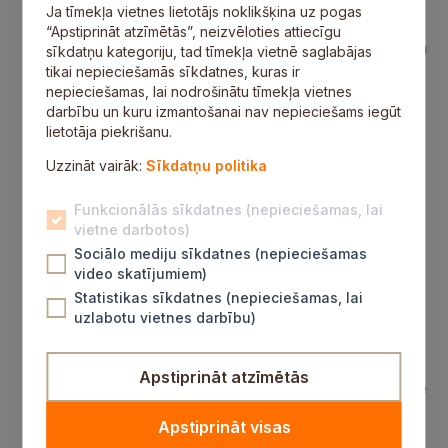
novadā, Siguldas koru apriņķī un Latvijā;
Ja tīmekļa vietnes lietotājs noklikšķina uz pogas
“​Gada balva skatuves mākslās 2018. gadā”
–
“Apstiprināt atzīmētās”, neizvēloties attiecīgu
grupa “Instrumenti” par muzikāli augstvērtīgu un
sīkdatņu kategoriju, tad tīmekļa vietnē saglabājas
scenogrāfiski izcilu sniegumu albuma “Atkala”
tikai nepieciešamās sīkdatnes, kuras ir
koncertos Siguldas pilsdrupu estrādē;
nepieciešamas, lai nodrošinātu tīmekļa vietnes
“​Gada balva mākslā 2018. gadā”
–
darbību un kuru izmantošanai nav nepieciešams iegūt
māksliniece Dina Dubiņa par unikālu,
lietotāja piekrišanu.
mākslinieciski augstvērtīgu sniegumu emaljas
Uzzināt vairāk:
Sīkdatņu politika
darbu izstādē “Ārpus” kultūras centrā “Siguldas
devons”;
“​Gada balva rakstniecībā 2018. gadā”
–
Funkcionālās sīkdatnes (nepieciešamas, lai
projekta vadītāja Marika Celma un
vietne darbotos)
tulkotāja Indra Čekstere par ieguldījumu
Sociālo mediju sīkdatnes (nepieciešamas
vācbaltieša Herberta fon Blankenhagena
video skatījumiem)
grāmatas “Pasaules vēstures malā. Atmiņas no
Statistikas sīkdatnes (nepieciešamas, lai
vecās Vidzemes 1913–1923” sagatavošanā un
uzlabotu vietnes darbību)
izdošanā;
“​Gada balva novadpētniecībā 2018. gadā”
–
Turaidas muzejrezervāta darba grupa:
Apstiprināt atzīmētās
Anna Jurkāne, Arisa Pastuhova, Līga Kreišmane
un Baiba Biteniece par ieguldījumu
Apstiprināt visas
novadpētniecības izstāžu “Siguldai – 90. Pilsētas