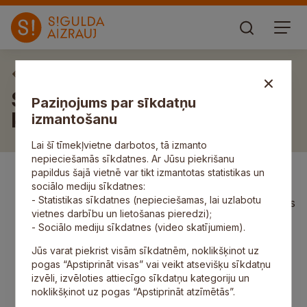
Apbalvojumi
Siguldas novada “​Gada balva
Paziņojums par sīkdatņu
kultūrā 2018”
izmantošanu
Lai šī tīmekļvietne darbotos, tā izmanto
nepieciešamās sīkdatnes. Ar Jūsu piekrišanu
papildus šajā vietnē var tikt izmantotas statistikas un
“​Par mūža ieguldījumu kultūrā”
– Tautas
sociālo mediju sīkdatnes:
lietišķās mākslas studijas “
Sigulda” vadītāja
- Statistikas sīkdatnes (nepieciešamas, lai uzlabotu
Astrīda Freimane par ilggadēju ieguldījumu tautas
vietnes darbību un lietošanas pieredzi);
lietišķās mākslas tradīciju iedzīvināšanā un
- Sociālo mediju sīkdatnes (video skatījumiem).
nodošanā nākamajām paaudzēm;
“​Gada balva tautas mākslā 2018. gadā”
–
Jūs varat piekrist visām sīkdatnēm, noklikšķinot uz
Siguldas koru apriņķa virsdiriģents, jauktā kora “​
pogas “Apstiprināt visas” vai veikt atsevišķu sīkdatņu
Atvars” diriģents Jānis Baltiņš par ieguldījumu
izvēli, izvēloties attiecīgo sīkdatņu kategoriju un
Latvijas simtgades Vispārējo latviešu Dziesmu un
noklikšķinot uz pogas “Apstiprināt atzīmētās”.
Deju svētku procesu nodrošināšanā Siguldas