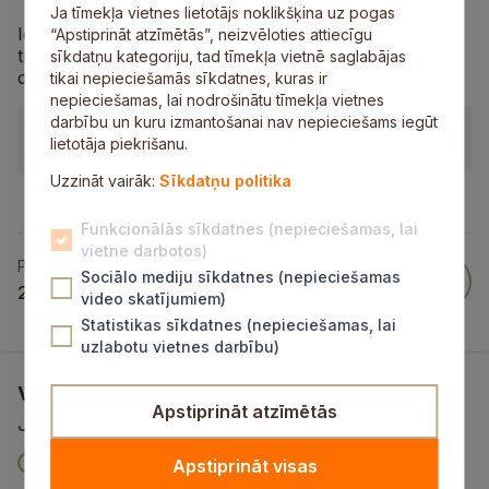
Ja tīmekļa vietnes lietotājs noklikšķina uz pogas
Iepriecini sevi un savus mīļos ar Siguldas sajūtu
“Apstiprināt atzīmētās”, neizvēloties attiecīgu
traukiem un unikāla dizaina Siguldas krekliņiem. Īpašs
sīkdatņu kategoriju, tad tīmekļa vietnē saglabājas
dizains būs lieliska dāvana.
tikai nepieciešamās sīkdatnes, kuras ir
nepieciešamas, lai nodrošinātu tīmekļa vietnes
darbību un kuru izmantošanai nav nepieciešams iegūt
Kontaktinformācija
lietotāja piekrišanu.
Uzzināt vairāk:
Sīkdatņu politika
Funkcionālās sīkdatnes (nepieciešamas, lai
vietne darbotos)
Publicēts
Sociālo mediju sīkdatnes (nepieciešamas
27 Feb 2025
video skatījumiem)
Statistikas sīkdatnes (nepieciešamas, lai
uzlabotu vietnes darbību)
Vai šī informācija bija noderīga?
Apstiprināt atzīmētās
Jūsu atsauksme palīdzēs mums uzlabot šo vietni
V
Jā
Nē
Apstiprināt visas