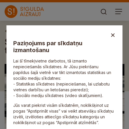
Amatniecība
Sajūtu Siguldu – “Sigulda on
Paziņojums par sīkdatņu
the plate”
izmantošanu
Lai šī tīmekļvietne darbotos, tā izmanto
nepieciešamās sīkdatnes. Ar Jūsu piekrišanu
papildus šajā vietnē var tikt izmantotas statistikas un
sociālo mediju sīkdatnes:
- Statistikas sīkdatnes (nepieciešamas, lai uzlabotu
vietnes darbību un lietošanas pieredzi);
- Sociālo mediju sīkdatnes (video skatījumiem).
Jūs varat piekrist visām sīkdatnēm, noklikšķinot uz
pogas “Apstiprināt visas” vai veikt atsevišķu sīkdatņu
izvēli, izvēloties attiecīgo sīkdatņu kategoriju un
noklikšķinot uz pogas “Apstiprināt atzīmētās”.