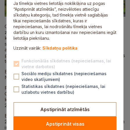
Ja tīmekļa vietnes lietotājs noklikšķina uz pogas
“Apstiprināt atzīmētās”, neizvēloties attiecīgu
sīkdatņu kategoriju, tad tīmekļa vietnē saglabājas
tikai nepieciešamās sīkdatnes, kuras ir
Objekts: Telekomunikāciju sakaru masta būvniecība
nepieciešamas, lai nodrošinātu tīmekļa vietnes
zemesgabalā “Loruppļavas”, Siguldā, Siguldas nov.,
darbību un kuru izmantošanai nav nepieciešams iegūt
kad. Nr. 80940030214. Masts nepieciešams mobilo
lietotāja piekrišanu.
sakaru pārklājuma uzlabošanai Siguldas un tuvākās
Uzzināt vairāk:
Sīkdatņu politika
apkārtnes iedzīvotājiem. Atbilstoši Siguldas teritorijas
plānojumam, būvniecība paredzēta Publiskās apbūves
teritorijā (P).
Funkcionālās sīkdatnes (nepieciešamas, lai
vietne darbotos)
Būves ierosinātājs: SIA “TeleTower”, reģ.
Sociālo mediju sīkdatnes (nepieciešamas
Nr.40103257495, Uriekstes iela 2A-24, Rīga.
video skatījumiem)
Statistikas sīkdatnes (nepieciešamas, lai
Projektētājs: SIA “TelPro”, reģ.Nr.40103569497,
uzlabotu vietnes darbību)
Gustava Zemgala gatve 71, Rīga, LV-1039,
kontaktpersona: Baiba France-Čepule, tālrunis
28283855, e‑pasts:
baiba.france@telpro.lv
.
Apstiprināt atzīmētās
Būvniecības ieceres publiskās apspriešanas laiks: No
2024. gada 8. novembra līdz 2024. gada 9. decembrim
Apstiprināt visas
informatīvie materiāli apskatāmi un aptaujas anketas