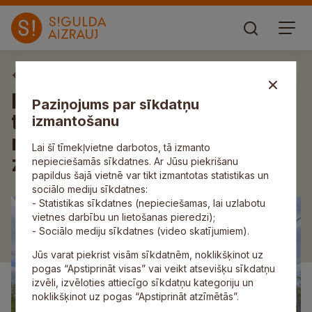
Publiskās apspriešanas
Publiskā apspriešana
Paziņojums par sīkdatņu
telekomunikāciju sakaru
izmantošanu
masta būvniecībai
Lai šī tīmekļvietne darbotos, tā izmanto
zemesgabalā “Loruppļavas”
nepieciešamās sīkdatnes. Ar Jūsu piekrišanu
papildus šajā vietnē var tikt izmantotas statistikas un
sociālo mediju sīkdatnes:
- Statistikas sīkdatnes (nepieciešamas, lai uzlabotu
vietnes darbību un lietošanas pieredzi);
- Sociālo mediju sīkdatnes (video skatījumiem).
Jūs varat piekrist visām sīkdatnēm, noklikšķinot uz
pogas “Apstiprināt visas” vai veikt atsevišķu sīkdatņu
izvēli, izvēloties attiecīgo sīkdatņu kategoriju un
noklikšķinot uz pogas “Apstiprināt atzīmētās”.