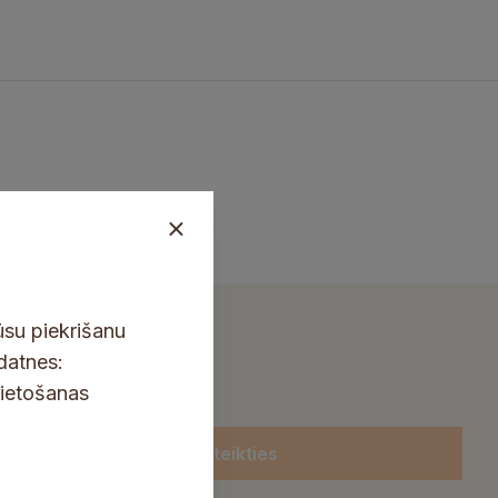
ūsu piekrišanu
kdatnes:
lietošanas
Pieteikties