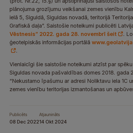
(prot. Nr.22, 15.§) un apstiprinājusi saistošos not
plānojuma grozījumu veikšanai zemes vienību Kalna
ielā 5, Siguldā, Siguldas novadā, teritorijā Terito
Grafiskā daļa”. Saistošie noteikumi publicēti Latv
Vēstnesis” 2022. gada 28. novembrī šeit
. L
ģeotelpiskās informācijas portālā
www.geolatvija
.
Vienlaicīgi šie saistošie noteikumi atzīst par spēk
Siguldas novada pašvaldības domes 2018. gada 2
“Nekustamo īpašumu ar adresi Noliktavu iela 1C un
zemes vienību teritorijas izmantošanas un apbūves
Publicēts
Atjaunināts
08 Dec 2022
14 Okt 2024