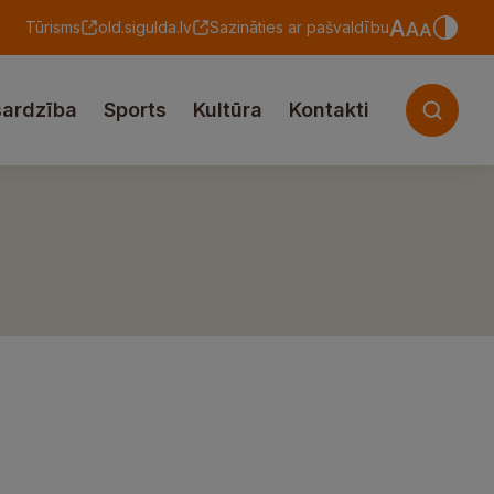
Tūrisms
old.sigulda.lv
Sazināties ar pašvaldību
sardzība
Sports
Kultūra
Kontakti