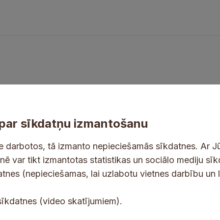
par sīkdatņu izmantošanu
ne darbotos, tā izmanto nepieciešamās sīkdatnes. Ar J
tnē var tikt izmantotas statistikas un sociālo mediju sī
tes un jaunumus savā e-pastā
datnes (nepieciešamas, lai uzlabotu vietnes darbību un 
E
sīkdatnes (video skatījumiem).
-