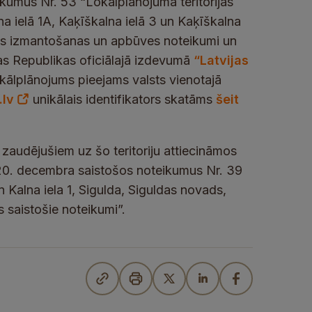
eikumus Nr. 53 “Lokālplānojuma teritorijas
 ielā 1A, Kaķīškalna ielā 3 un Kaķīškalna
rijas izmantošanas un apbūves noteikumi un
ijas Republikas oficiālajā izdevumā
“Latvijas
okālplānojums pieejams valsts vienotajā
.lv
unikālais identifikators skatāms
šeit
u zaudējušiem uz šo teritoriju attiecināmos
0. decembra saistošos noteikumus Nr. 39
 Kalna iela 1, Sigulda, Siguldas novads,
 saistošie noteikumi”.