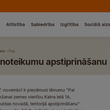
a
Attīstība
Sabiedrība
Izglītība
Sociālā aiz
ums
Paz...
 noteikumu apstiprināšanu
. novembrī ir pieņēmusi lēmumu “Par
kšanai zemes vienību Kalna ielā 1A,
guldas novadā, teritorijā apstiprināšanu”