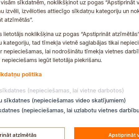
p
 saņemšanai e-pastā.
t visām sīkdatnēm, noklikšķinot uz pogas “Apstiprināt v
a
u izvēli, izvēloties attiecīgo sīkdatņu kategoriju un no
s
t atzīmētās”.
t
s
s lietotājs noklikšķina uz pogas “Apstiprināt atzīmētās”
*
u kategoriju, tad tīmekļa vietnē saglabājas tikai nepie
ir nepieciešamas, lai nodrošinātu tīmekļa vietnes darb
nepieciešams iegūt lietotāja piekrišanu.
dības darba laiks
Par vietni
īkdatņu politika
Vietnes karte
:
8.00–18.00
Privātuma politika
8.00–17.00
sīkdatnes (nepieciešamas, lai vietne darbotos)
Piekļūstamības pazi
:
8.00–17.00
ju sīkdatnes (nepieciešamas video skatījumiem)
Ziņot KNAB
en:
8.00–18.00
īkdatnes (nepieciešamas, lai uzlabotu vietnes darbīb
n:
8.00–14.00
rināt atzīmētās
Apstiprināt 