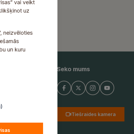
isas” vai veikt
klikšķinot uz
, neizvēloties
ciešamās
ību un kuru
Seko mums
ņojums
u)
Tiešraides kamera
visas