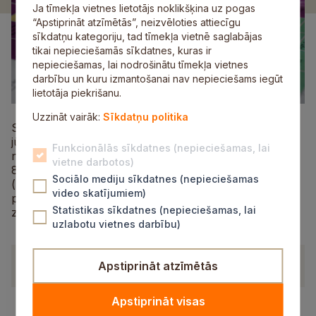
Ja tīmekļa vietnes lietotājs noklikšķina uz pogas
“Apstiprināt atzīmētās”, neizvēloties attiecīgu
sīkdatņu kategoriju, tad tīmekļa vietnē saglabājas
tikai nepieciešamās sīkdatnes, kuras ir
nepieciešamas, lai nodrošinātu tīmekļa vietnes
darbību un kuru izmantošanai nav nepieciešams iegūt
lietotāja piekrišanu.
Uzzināt vairāk:
Sīkdatņu politika
Siguldas novada pašvaldības dome 2024. gada 20.
jūnijā ir pieņēmusi lēmumu “Par detālplānojuma
Funkcionālās sīkdatnes (nepieciešamas, lai
nekustamajiem īpašumiem “Inciemi” (kadastra Nr.
vietne darbotos)
8068 005 0066) un “Estrāde un bērnudārzs Inciemā”
Sociālo mediju sīkdatnes (nepieciešamas
(kadastra Nr. 8068 005 0260) Inciemā, Krimuldas
video skatījumiem)
pagastā, Siguldas novadā, atzīšanu par spēku
Statistikas sīkdatnes (nepieciešamas, lai
zaudējušu” (prot. Nr.11, 50.§).
uzlabotu vietnes darbību)
Dokumenti
Apstiprināt atzīmētās
Apstiprināt visas