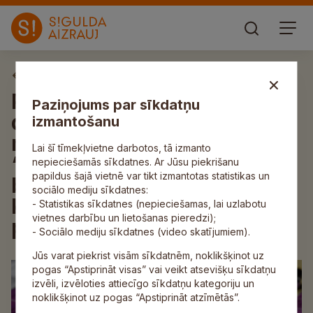
Detālplānojums
Paziņojums par
Paziņojums par sīkdatņu
detālplānojuma
izmantošanu
nekustamajiem īpašumiem
Lai šī tīmekļvietne darbotos, tā izmanto
“Inciemi” un “Estrāde un
nepieciešamās sīkdatnes. Ar Jūsu piekrišanu
papildus šajā vietnē var tikt izmantotas statistikas un
bērnudārzs Inciemā”
sociālo mediju sīkdatnes:
Krimuldas pagastā atzīšanu
- Statistikas sīkdatnes (nepieciešamas, lai uzlabotu
vietnes darbību un lietošanas pieredzi);
par spēku zaudējušu
- Sociālo mediju sīkdatnes (video skatījumiem).
Jūs varat piekrist visām sīkdatnēm, noklikšķinot uz
pogas “Apstiprināt visas” vai veikt atsevišķu sīkdatņu
izvēli, izvēloties attiecīgo sīkdatņu kategoriju un
noklikšķinot uz pogas “Apstiprināt atzīmētās”.