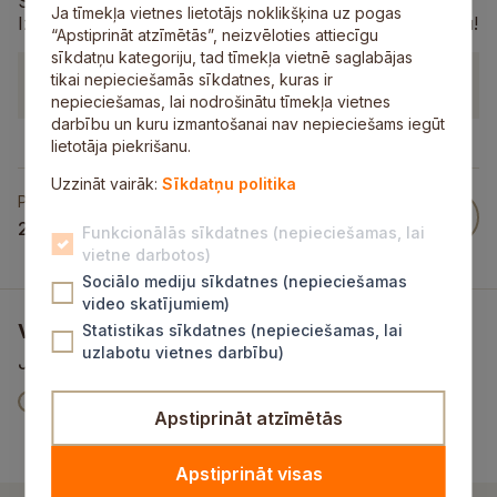
Spēles bērniem vecumā no 2 līdz 6 gadiem.
Ja tīmekļa vietnes lietotājs noklikšķina uz pogas
Izvēlies kādu no esošajām vai pasūti individuāli veidotu!
“Apstiprināt atzīmētās”, neizvēloties attiecīgu
sīkdatņu kategoriju, tad tīmekļa vietnē saglabājas
tikai nepieciešamās sīkdatnes, kuras ir
Kontaktinformācija
nepieciešamas, lai nodrošinātu tīmekļa vietnes
darbību un kuru izmantošanai nav nepieciešams iegūt
lietotāja piekrišanu.
Uzzināt vairāk:
Sīkdatņu politika
Publicēts
28 Feb 2025
Funkcionālās sīkdatnes (nepieciešamas, lai
vietne darbotos)
Sociālo mediju sīkdatnes (nepieciešamas
video skatījumiem)
Vai šī informācija bija noderīga?
Statistikas sīkdatnes (nepieciešamas, lai
uzlabotu vietnes darbību)
Jūsu atsauksme palīdzēs mums uzlabot šo vietni
V
Jā
Nē
t
Apstiprināt atzīmētās
a
o
t
i
b
o
Apstiprināt visas
š
i
K