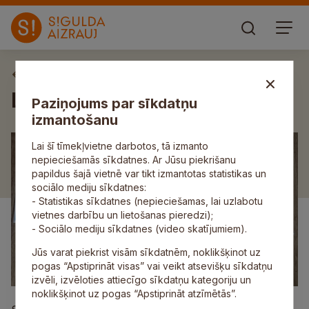
Pakalpojumi
Laumiņas radošie darbi
Paziņojums par sīkdatņu
izmantošanu
Lai šī tīmekļvietne darbotos, tā izmanto
nepieciešamās sīkdatnes. Ar Jūsu piekrišanu
papildus šajā vietnē var tikt izmantotas statistikas un
sociālo mediju sīkdatnes:
- Statistikas sīkdatnes (nepieciešamas, lai uzlabotu
vietnes darbību un lietošanas pieredzi);
- Sociālo mediju sīkdatnes (video skatījumiem).
Jūs varat piekrist visām sīkdatnēm, noklikšķinot uz
pogas “Apstiprināt visas” vai veikt atsevišķu sīkdatņu
izvēli, izvēloties attiecīgo sīkdatņu kategoriju un
noklikšķinot uz pogas “Apstiprināt atzīmētās”.