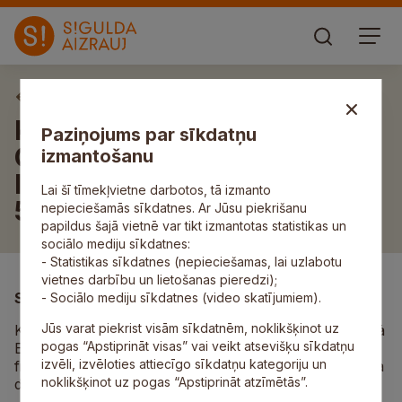
Infrastruktūras projekti
Kultūra, vēsture, arhitektūra
Paziņojums par sīkdatņu
Gaujas un laika
izmantošanu
lokos (Projekta nr.
Lai šī tīmekļvietne darbotos, tā izmanto
5.5.1.0/17/I/004)
nepieciešamās sīkdatnes. Ar Jūsu piekrišanu
papildus šajā vietnē var tikt izmantotas statistikas un
sociālo mediju sīkdatnes:
- Statistikas sīkdatnes (nepieciešamas, lai uzlabotu
vietnes darbību un lietošanas pieredzi);
Summa
- Sociālo mediju sīkdatnes (video skatījumiem).
Jūs varat piekrist visām sīkdatnēm, noklikšķinot uz
Kopējās projekta izmaksas ir 12 174 704 eiro, tai skaitā
pogas “Apstiprināt visas” vai veikt atsevišķu sīkdatņu
ERAF finansējums 5 777 748,64 eiro, pašvaldības
izvēli, izvēloties attiecīgo sīkdatņu kategoriju un
finansējums 6 257 892,06 eiro, valsts budžeta dotācija
noklikšķinot uz pogas “Apstiprināt atzīmētās”.
dotācijas 139 063,30 eiro.