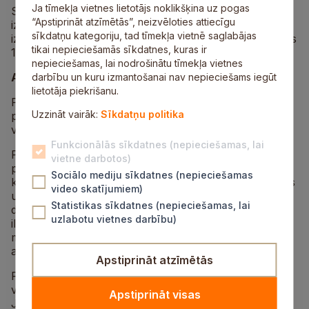
Ja tīmekļa vietnes lietotājs noklikšķina uz pogas
Siguldas novada pašvaldības kopējās projekta
“Apstiprināt atzīmētās”, neizvēloties attiecīgu
izmaksas 2 783 265,77 eiro, no tām pašvaldības
sīkdatņu kategoriju, tad tīmekļa vietnē saglabājas
izmaksas bija 1 292 749,56 eiro, ERAF fondu izmaksas
tikai nepieciešamās sīkdatnes, kuras ir
1 351 452,91 eiro.
nepieciešamas, lai nodrošinātu tīmekļa vietnes
Apraksts
darbību un kuru izmantošanai nav nepieciešams iegūt
lietotāja piekrišanu.
Projekta īstenošanā ir iesaistīti astoņi sadarbības
Uzzināt vairāk:
Sīkdatņu politika
partneri, Siguldas novada pašvaldība ir projekta
vadošais partneris.
Funkcionālās sīkdatnes (nepieciešamas, lai
Projekta mērķis ir saglabāt, aizsargāt un attīstīt
vietne darbotos)
pašvaldību attīstības programmās balstītu nozīmīgu
Sociālo mediju sīkdatnes (nepieciešamas
kultūras un dabas mantojumu, attīstīt esošās funkcijas
video skatījumiem)
un piedāvāt jaunradītus pakalpojumus kultūras un
Statistikas sīkdatnes (nepieciešamas, lai
dabas mantojuma objektos, nodrošinot investīciju
uzlabotu vietnes darbību)
ilgtspēju un ietekmi uz nozīmīgu kultūras un dabas
mantojuma objektu sociālekonomiskā potenciāla
attīstību un integrāciju vietējās ekonomikas struktūrā.
Apstiprināt atzīmētās
Projekta ietvaros tiks saglabāti un atjaunoti deviņi
valsts nozīmes kultūras mantojuma objekti – Siguldas
Apstiprināt visas
Jaunā pils, Valmieras viduslaiku pils, Valmieras Sv.