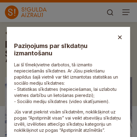
Deleģēšanas līgumi
Deleģēšanas līgums Nr.
Paziņojums par sīkdatņu
SNP/2023/318 ar SIA
izmantošanu
“Siguldas Sporta serviss”
Lai šī tīmekļvietne darbotos, tā izmanto
nepieciešamās sīkdatnes. Ar Jūsu piekrišanu
papildus šajā vietnē var tikt izmantotas statistikas un
sociālo mediju sīkdatnes:
- Statistikas sīkdatnes (nepieciešamas, lai uzlabotu
vietnes darbību un lietošanas pieredzi);
- Sociālo mediju sīkdatnes (video skatījumiem).
Jūs varat piekrist visām sīkdatnēm, noklikšķinot uz
pogas “Apstiprināt visas” vai veikt atsevišķu sīkdatņu
izvēli, izvēloties attiecīgo sīkdatņu kategoriju un
noklikšķinot uz pogas “Apstiprināt atzīmētās”.