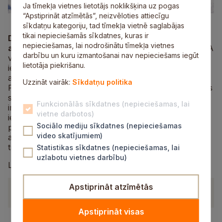
Ja tīmekļa vietnes lietotājs noklikšķina uz pogas
“Apstiprināt atzīmētās”, neizvēloties attiecīgu
sīkdatņu kategoriju, tad tīmekļa vietnē saglabājas
tikai nepieciešamās sīkdatnes, kuras ir
Deleģēšanas līgums Nr. SNP/2023/318 21.03.2023.
nepieciešamas, lai nodrošinātu tīmekļa vietnes
ar SIA “Siguldas Sporta serviss”
, ar kuru uzdots SIA
darbību un kuru izmantošanai nav nepieciešams iegūt
veikt no pašvaldības autonomās funkcijas – gādāt par
lietotāja piekrišanu.
iedzīvotāju izglītību un veselību un veicināt sporta
attīstību, izrietošus uzdevumus: nodrošināt
Uzzināt vairāk:
Sīkdatņu politika
Pašvaldības īpašumā esošās un pārvaldīšanā nodotās
sporta bāzes “Fischer Slēpošanas centrs”
Funkcionālās sīkdatnes (nepieciešamas, lai
infrastruktūras objektu un to aprīkojumu pieejamību
vietne darbotos)
iedzīvotājiem, veicinot veselīgu dzīves veidu, attīstot
Sociālo mediju sīkdatnes (nepieciešamas
profesionālo sportu un iesaistot iedzīvotājus aktīvās
video skatījumiem)
atpūtas pasākumos, veidojot aktīva dzīvesveida
tradīcijas.
Statistikas sīkdatnes (nepieciešamas, lai
uzlabotu vietnes darbību)
Līgums ir spēkā līdz 31.12.2027.
Apstiprināt atzīmētās
Dokumenti
Apstiprināt visas