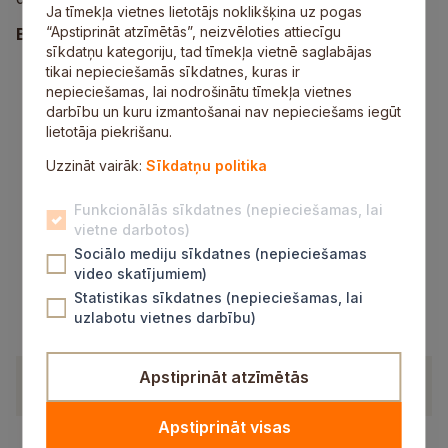
Ja tīmekļa vietnes lietotājs noklikšķina uz pogas
“Apstiprināt atzīmētās”, neizvēloties attiecīgu
Biedrības darbība ikdienā vērsta uz:
sīkdatņu kategoriju, tad tīmekļa vietnē saglabājas
personu ar invaliditāti un viņu ģimenes locekļu
tikai nepieciešamās sīkdatnes, kuras ir
integrāciju sabiedrībā;
nepieciešamas, lai nodrošinātu tīmekļa vietnes
personu ar invaliditāti tiesību un interešu
darbību un kuru izmantošanai nav nepieciešams iegūt
aizstāvību;
lietotāja piekrišanu.
trūcīgo un sociāli mazaizsargāto personu grupu
Uzzināt vairāk:
Sīkdatņu politika
sociālās labklājības celšanu;
sociālās iekļaušanas veicināšanu;
pilsoniskās sabiedrības attīstību;
Funkcionālās sīkdatnes (nepieciešamas, lai
nodarbinātības veicināšanu sociāli
vietne darbotos)
mazaizsargātām grupām;
Sociālo mediju sīkdatnes (nepieciešamas
izglītojošu pasākumu organizēšanu;
video skatījumiem)
sociālo pakalpojumu sniegšanu;
Statistikas sīkdatnes (nepieciešamas, lai
sociāli nozīmīgu projektu īstenošanu;
uzlabotu vietnes darbību)
brīvprātīgā darba attīstību.
Apstiprināt atzīmētās
Kontaktinformācija
Apstiprināt visas