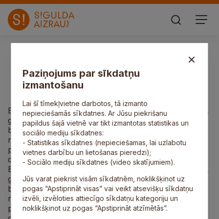
Amatniecība
Biedrība “Cerību spārni”
Paziņojums par sīkdatņu
izmantošanu
Lai šī tīmekļvietne darbotos, tā izmanto
Biedrības “Cerību spārni” aizsākums meklējams 2003.
nepieciešamās sīkdatnes. Ar Jūsu piekrišanu
gadā. Apvienojoties vecāku kopumam, kuriem bija
papildus šajā vietnē var tikt izmantotas statistikas un
bērni ar invaliditāti, radās ideja par biedrības izveidi, lai
sociālo mediju sīkdatnes:
nezaudētu cerību un rastu iespēju viens otram
- Statistikas sīkdatnes (nepieciešamas, lai uzlabotu
palīdzēt ikdienas rūpēs. 20 gadu garumā biedrības
vietnes darbību un lietošanas pieredzi);
darbības jomas ir strauji paplašinājušās.
- Sociālo mediju sīkdatnes (video skatījumiem).
Biedrības “Cerību spārni” aizsākums meklējams 2003.
gadā. Apvienojoties vecāku kopumam, kuriem bija
Jūs varat piekrist visām sīkdatnēm, noklikšķinot uz
bērni ar invaliditāti, radās ideja par biedrības izveidi, lai
pogas “Apstiprināt visas” vai veikt atsevišķu sīkdatņu
nezaudētu cerību un rastu iespēju viens otram
izvēli, izvēloties attiecīgo sīkdatņu kategoriju un
palīdzēt ikdienas rūpēs. 20 gadu garumā biedrības
noklikšķinot uz pogas “Apstiprināt atzīmētās”.
darbības jomas ir strauji paplašinājušās.