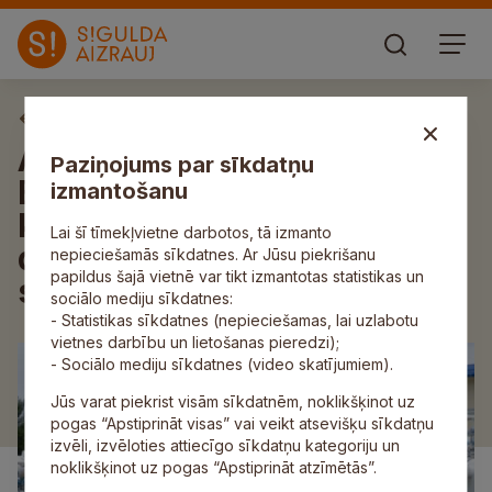
Publiskās apspriešanas
Akciju sabiedrības “Conexus
Paziņojums par sīkdatņu
Baltic Grid” paziņojums par A
izmantošanu
kategorijas piesārņojošās
Lai šī tīmekļvietne darbotos, tā izmanto
darbības atļaujas iesnieguma
nepieciešamās sīkdatnes. Ar Jūsu piekrišanu
papildus šajā vietnē var tikt izmantotas statistikas un
sabiedrisko apspriešanu
sociālo mediju sīkdatnes:
- Statistikas sīkdatnes (nepieciešamas, lai uzlabotu
vietnes darbību un lietošanas pieredzi);
- Sociālo mediju sīkdatnes (video skatījumiem).
Jūs varat piekrist visām sīkdatnēm, noklikšķinot uz
pogas “Apstiprināt visas” vai veikt atsevišķu sīkdatņu
izvēli, izvēloties attiecīgo sīkdatņu kategoriju un
noklikšķinot uz pogas “Apstiprināt atzīmētās”.