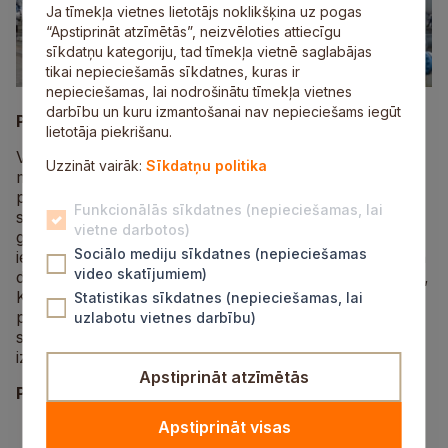
Ja tīmekļa vietnes lietotājs noklikšķina uz pogas
“Apstiprināt atzīmētās”, neizvēloties attiecīgu
sīkdatņu kategoriju, tad tīmekļa vietnē saglabājas
tikai nepieciešamās sīkdatnes, kuras ir
nepieciešamas, lai nodrošinātu tīmekļa vietnes
darbību un kuru izmantošanai nav nepieciešams iegūt
Piesārņojošā darbība:
lietotāja piekrišanu.
Valsts vides dienesta Atļauju pārvalde 2024. gada 3.
Uzzināt vairāk:
Sīkdatņu politika
maijā ir pieņēmusi iesniegumu A kategorijas
piesārņojošās darbības atļaujas izsniegšanai Akciju
Funkcionālās sīkdatnes (nepieciešamas, lai
sabiedrības “Conexus Baltic Grid” Inčukalna pazemes
vietne darbotos)
gāzes krātuves esošai darbībai – dabasgāzes
Sociālo mediju sīkdatnes (nepieciešamas
iesūknēšana pazemes gāzes krātuvē, uzglabāšana un
video skatījumiem)
dabasgāzes ieguve Inčukalna pazemes gāzes krātuvē,
Krimuldas pagastā, Siguldas novadā. Izmaiņas
Statistikas sīkdatnes (nepieciešamas, lai
piesārņojošās darbības kategorijā pieprasītas esošo
uzlabotu vietnes darbību)
sadedzināšanas iekārtu darbībai bez būtiskām
izmaiņām.
Apstiprināt atzīmētās
Piesārņojošās darbības vieta:
Apstiprināt visas
Inčukalna pazemes gāzes krātuves centrālā