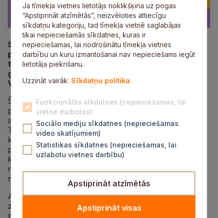
Ja tīmekļa vietnes lietotājs noklikšķina uz pogas
“Apstiprināt atzīmētās”, neizvēloties attiecīgu
sīkdatņu kategoriju, tad tīmekļa vietnē saglabājas
tikai nepieciešamās sīkdatnes, kuras ir
Sestdien, 23. maijā, plkst. 19.00 aicinām
nepieciešamas, lai nodrošinātu tīmekļa vietnes
pievienoties Siguldas svētku kulminācijai –
darbību un kuru izmantošanai nav nepieciešams iegūt
tradicionālajam dižošanās pasākumam, svētku
lietotāja piekrišanu.
gājienam, kura virstēma šogad ir “Gaismas strauts.
Uzzināt vairāk:
Sīkdatņu politika
Valg ūrg”.
Šī gada gājiena vēstījums sakņojas Gaujas lībiešu
Funkcionālās sīkdatnes (nepieciešamas, lai
pasaules izjūtā, kur kustība nozīmē ceļu, gaisma
vietne darbotos)
apliecina klātbūtni, bet kopība pastāv bez hierarhijas.
Sociālo mediju sīkdatnes (nepieciešamas
Tā nebūs pagātnes rekonstrukcija, bet atgādinājums,
video skatījumiem)
ka gaisma šeit plūdusi jau pirms mums un turpinās
Statistikas sīkdatnes (nepieciešamas, lai
plūst cauri laikiem – caur mums. Katrs dalībnieks,
uzlabotu vietnes darbību)
katrs kolektīvs, mēs visi kopā esam kā gaisma, kas
rāda drošu ceļu cits citam un plūst cauri laikam kā
nepārtraukts strauts.
Apstiprināt atzīmētās
Aicinām doties gājienā, līdzi ņemot zvaniņus,
zvārgulīšus un svilpauniekus, lai vienotos kopīgā
Apstiprināt visas
plūsmā un skanējumā.