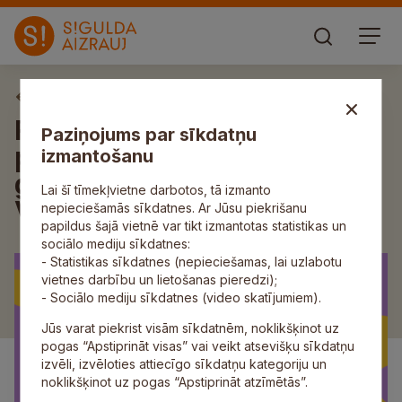
Aktuāli
Radīsim svētku sajūtu kopā –
Paziņojums par sīkdatņu
piesakies Siguldas svētku
izmantošanu
gājienam “Gaismas strauts.
Lai šī tīmekļvietne darbotos, tā izmanto
Valg ūrg”
nepieciešamās sīkdatnes. Ar Jūsu piekrišanu
papildus šajā vietnē var tikt izmantotas statistikas un
sociālo mediju sīkdatnes:
- Statistikas sīkdatnes (nepieciešamas, lai uzlabotu
vietnes darbību un lietošanas pieredzi);
- Sociālo mediju sīkdatnes (video skatījumiem).
Jūs varat piekrist visām sīkdatnēm, noklikšķinot uz
pogas “Apstiprināt visas” vai veikt atsevišķu sīkdatņu
izvēli, izvēloties attiecīgo sīkdatņu kategoriju un
noklikšķinot uz pogas “Apstiprināt atzīmētās”.