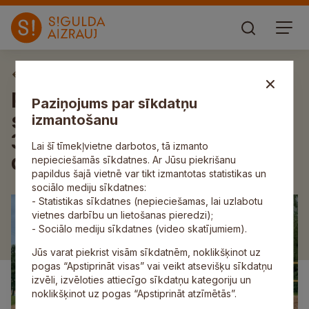
Aktuāli
Pludmales volejbola
Paziņojums par sīkdatņu
sacensību “Raganas kauss”
izmantošanu
3. posmā startē maksimālais
Lai šī tīmekļvietne darbotos, tā izmanto
dalībnieku skaits
nepieciešamās sīkdatnes. Ar Jūsu piekrišanu
papildus šajā vietnē var tikt izmantotas statistikas un
sociālo mediju sīkdatnes:
- Statistikas sīkdatnes (nepieciešamas, lai uzlabotu
vietnes darbību un lietošanas pieredzi);
- Sociālo mediju sīkdatnes (video skatījumiem).
Jūs varat piekrist visām sīkdatnēm, noklikšķinot uz
pogas “Apstiprināt visas” vai veikt atsevišķu sīkdatņu
izvēli, izvēloties attiecīgo sīkdatņu kategoriju un
noklikšķinot uz pogas “Apstiprināt atzīmētās”.