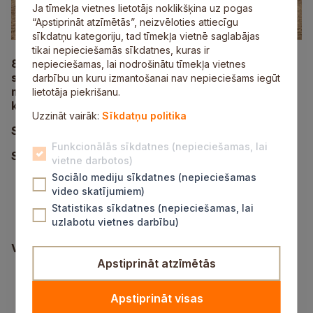
Ja tīmekļa vietnes lietotājs noklikšķina uz pogas
“Apstiprināt atzīmētās”, neizvēloties attiecīgu
sīkdatņu kategoriju, tad tīmekļa vietnē saglabājas
tikai nepieciešamās sīkdatnes, kuras ir
8. jūlijā aizvadīts jau trešais pludmales volejbola
nepieciešamas, lai nodrošinātu tīmekļa vietnes
sacensību “Raganas kauss” posms, kurā startēja
darbību un kuru izmantošanai nav nepieciešams iegūt
maksimālais dalībnieku skaits – 12 sieviešu
lietotāja piekrišanu.
komandas un 16 vīriešu komandas.
Uzzināt vairāk:
Sīkdatņu politika
Sacensību rezultāti
Funkcionālās sīkdatnes (nepieciešamas, lai
Sieviešu grupa:
vietne darbotos)
Sociālo mediju sīkdatnes (nepieciešamas
1. vieta – “L2” (Laura Rubene, Linda Puriņa);
video skatījumiem)
2. vieta – “KOŠKINS” (Anete Hanninen, Nikola
Einberga);
Statistikas sīkdatnes (nepieciešamas, lai
3. vieta – “SS” (Sallija Grēna, Simona Rozīte).
uzlabotu vietnes darbību)
Vīriešu grupa:
Apstiprināt atzīmētās
1. vieta – “XXX” (Artūrs Kiseļevs, Māris
Blumbergs);
Apstiprināt visas
2. vieta – “LEJASCIEMS” (Niks Ameļkovičs,