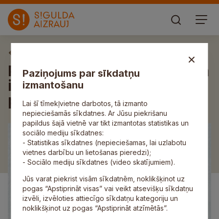
Aktuāli
Plānojot pastaigu dabā, aicina
Paziņojums par sīkdatņu
izvērtēt apstākļus un būt
izmantošanu
piesardzīgiem
Lai šī tīmekļvietne darbotos, tā izmanto
nepieciešamās sīkdatnes. Ar Jūsu piekrišanu
papildus šajā vietnē var tikt izmantotas statistikas un
sociālo mediju sīkdatnes:
- Statistikas sīkdatnes (nepieciešamas, lai uzlabotu
vietnes darbību un lietošanas pieredzi);
- Sociālo mediju sīkdatnes (video skatījumiem).
Jūs varat piekrist visām sīkdatnēm, noklikšķinot uz
pogas “Apstiprināt visas” vai veikt atsevišķu sīkdatņu
izvēli, izvēloties attiecīgo sīkdatņu kategoriju un
noklikšķinot uz pogas “Apstiprināt atzīmētās”.