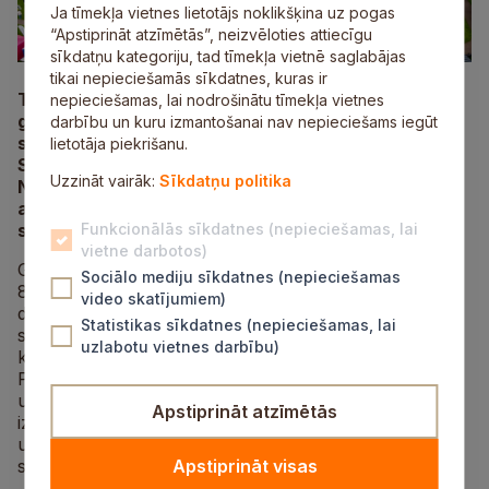
Ja tīmekļa vietnes lietotājs noklikšķina uz pogas
“Apstiprināt atzīmētās”, neizvēloties attiecīgu
sīkdatņu kategoriju, tad tīmekļa vietnē saglabājas
tikai nepieciešamās sīkdatnes, kuras ir
Taku skriešanas seriāla “Stirnubuks” rīkotāji 2026.
nepieciešamas, lai nodrošinātu tīmekļa vietnes
gadā Gaujas Nacionālā parka teritorijā organizēs
darbību un kuru izmantošanai nav nepieciešams iegūt
sacensības, kas iekļautas zīmola “UTMB World
lietotāja piekrišanu.
Series” kalendārā. Tādējādi 1. un 2. augustā Gaujas
Uzzināt vairāk:
Sīkdatņu politika
Nacionālajā parkā (GNP), tostarp Siguldā un
apkārtnē, risināsies vienas no prestižākajām
sacensībām Centrāleiropā.
Funkcionālās sīkdatnes (nepieciešamas, lai
vietne darbotos)
Gaujas Nacionālajā parkā plānotas četras distances
Sociālo mediju sīkdatnes (nepieciešamas
85, 50, 25 un 10 kilometru garumā. Augusta pirmajā
video skatījumiem)
datumā startēs 85 un 25 kilometru distanču skrējēji,
Statistikas sīkdatnes (nepieciešamas, lai
savukārt dienu vēlāk – svētdienā – skries dalībnieki,
uzlabotu vietnes darbību)
kuri būs izvēlējušies 50 un 10 kilometrus.
Pamatdistances starts tiks dots Siguldas Jaunajā pilī
un vedīs cauri Līgatnes dabas takām, pirms tam
Apstiprināt atzīmētās
izmetot loku pa Siguldas kāpumiem un pat ļaujot
uzskriet bobsleja un kamaniņu trasē “Sigulda”. Visi
skrējieni noslēgsies Cēsu pilsētas Rožu laukumā.
Apstiprināt visas