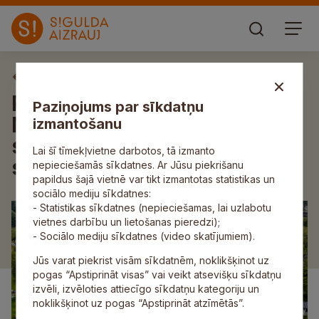
Aktuāli
Pirmo reizi Latvijā – Gaujas
Paziņojums par sīkdatņu
Nacionālajā parkā – risināsies
izmantošanu
starptautiska līmeņa taku
Lai šī tīmekļvietne darbotos, tā izmanto
skrējiens
nepieciešamās sīkdatnes. Ar Jūsu piekrišanu
papildus šajā vietnē var tikt izmantotas statistikas un
sociālo mediju sīkdatnes:
- Statistikas sīkdatnes (nepieciešamas, lai uzlabotu
vietnes darbību un lietošanas pieredzi);
- Sociālo mediju sīkdatnes (video skatījumiem).
Jūs varat piekrist visām sīkdatnēm, noklikšķinot uz
pogas “Apstiprināt visas” vai veikt atsevišķu sīkdatņu
izvēli, izvēloties attiecīgo sīkdatņu kategoriju un
noklikšķinot uz pogas “Apstiprināt atzīmētās”.