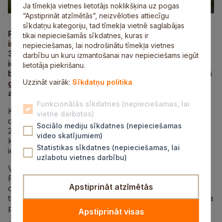
Ja tīmekļa vietnes lietotājs noklikšķina uz pogas
“Apstiprināt atzīmētās”, neizvēloties attiecīgu
sīkdatņu kategoriju, tad tīmekļa vietnē saglabājas
Pilsonības un migrācijas lietu pārvalde (PMLP)
tikai nepieciešamās sīkdatnes, kuras ir
informē, ka personām, kurām līdz šā gada
nepieciešamas, lai nodrošinātu tīmekļa vietnes
30. aprīlim ir izsniegta tikai pase, elektroniskā
darbību un kuru izmantošanai nav nepieciešams iegūt
identifikācijas (eID) karte būs obligāta tad, kad
lietotāja piekrišanu.
beigsies pases derīguma termiņš, tā paredz Saeimā
Uzzināt vairāk:
Sīkdatņu politika
galīgajā lasījumā pieņemtie grozījumi Personu
apliecinošu dokumentu likumā.
Funkcionālās sīkdatnes (nepieciešamas, lai
Kamēr Latvijas iedzīvotājam, pilsonim vai nepilsonim ir
vietne darbotos)
derīga pase, eID karte nebūs obligāta līdz pat
Sociālo mediju sīkdatnes (nepieciešamas
2031. gadam. Tādējādi personas apliecības jeb eID
video skatījumiem)
kartes kā obligāts personu apliecinoša dokuments tiks
Statistikas sīkdatnes (nepieciešamas, lai
ieviesta pakāpeniski.
uzlabotu vietnes darbību)
Vienlaikus personām no 15 gadu vecuma, apmeklējot
PMLP, eID karte tiks noformēta kā primārais un
Apstiprināt atzīmētās
obligātais personu apliecinošais dokuments. Pase
turpmāk būs izvēles dokuments, kas tiks noformēts, ja
personai būs tāda vēlme.
Apstiprināt visas