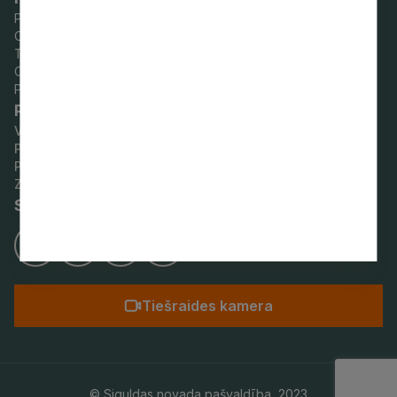
r
Pirmdien:
8.00–18.00
s
Otrdien:
8.00–17.00
ī
o
Trešdien:
8.00–17.00
t
n
Ceturtdien:
8.00–18.00
u
Piektdien:
8.00–14.00
a
Par vietni
N
s
Vietnes karte
e
d
Privātuma politika
e
a
Piekļūstamības paziņojums
s
Ziņot KNAB
t
Seko mums
m
u
u
a
p
s
Tiešraides kamera
t
r
ā
d
© Siguldas novada pašvaldība,
2023