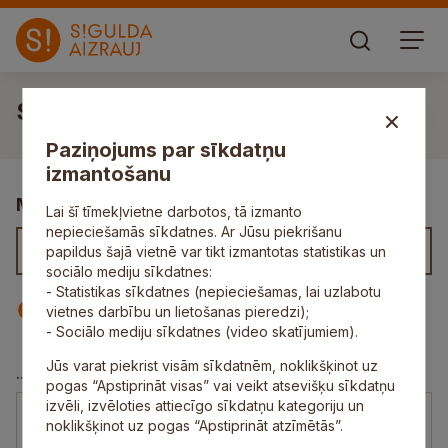
Sandra Balode
Paziņojums par sīkdatņu
izmantošanu
Meklēt kontaktus
Lai šī tīmekļvietne darbotos, tā izmanto
nepieciešamās sīkdatnes. Ar Jūsu piekrišanu
papildus šajā vietnē var tikt izmantotas statistikas un
sociālo mediju sīkdatnes:
- Statistikas sīkdatnes (nepieciešamas, lai uzlabotu
Iestāde
Darbinieks
vietnes darbību un lietošanas pieredzi);
- Sociālo mediju sīkdatnes (video skatījumiem).
Jūs varat piekrist visām sīkdatnēm, noklikšķinot uz
Sociālās aprūpes māja “Mālpils”
...
pogas “Apstiprināt visas” vai veikt atsevišķu sīkdatņu
izvēli, izvēloties attiecīgo sīkdatņu kategoriju un
Sandra Balode
noklikšķinot uz pogas “Apstiprināt atzīmētās”.