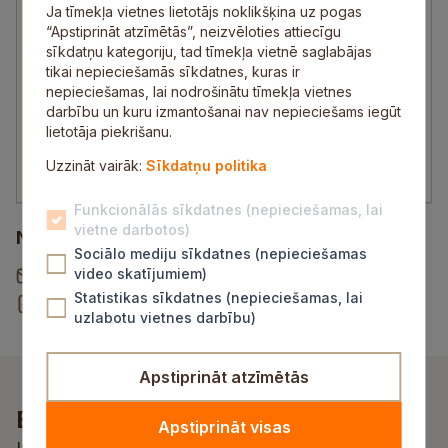
Vadītājas p. i.
Ja tīmekļa vietnes lietotājs noklikšķina uz pogas
“Apstiprināt atzīmētās”, neizvēloties attiecīgu
25450120
sīkdatņu kategoriju, tad tīmekļa vietnē saglabājas
sandra.balode@sigulda.lv
tikai nepieciešamās sīkdatnes, kuras ir
nepieciešamas, lai nodrošinātu tīmekļa vietnes
sam.malpils@sigulda.lv
darbību un kuru izmantošanai nav nepieciešams iegūt
Apmeklētājus pieņem:
lietotāja piekrišanu.
pirmdienās plkst. 14.00–16.00 vai iepriekš
Uzzināt vairāk:
Sīkdatņu politika
vienojoties par citu tikšanās laiku
Funkcionālās sīkdatnes (nepieciešamas, lai
vietne darbotos)
Noderīgi
Sociālo mediju sīkdatnes (nepieciešamas
video skatījumiem)
Vēstule pašvaldībai
Statistikas sīkdatnes (nepieciešamas, lai
Rekvizītu un norēķinu konti
uzlabotu vietnes darbību)
Apstiprināt atzīmētās
Esi pirmais, kurš uzzina!
Apstiprināt visas