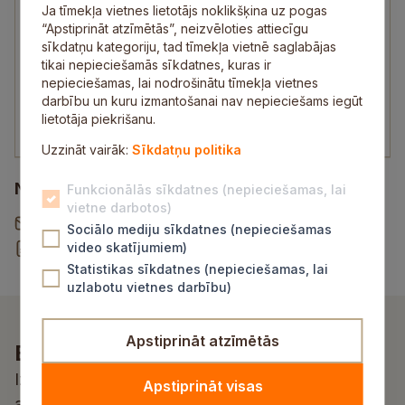
Vecākā sociālā darbiniece darbam ar ģimenēm
Ja tīmekļa vietnes lietotājs noklikšķina uz pogas
“Apstiprināt atzīmētās”, neizvēloties attiecīgu
un bērniem, jauniešiem
sīkdatņu kategoriju, tad tīmekļa vietnē saglabājas
29422503
tikai nepieciešamās sīkdatnes, kuras ir
monta.berze@sigulda.lv
nepieciešamas, lai nodrošinātu tīmekļa vietnes
darbību un kuru izmantošanai nav nepieciešams iegūt
Pēc pieraksta pieņem klientus Rīgas ielā 1,
lietotāja piekrišanu.
“Iespēju mājā”,
Siguldā
.
Uzzināt vairāk:
Sīkdatņu politika
Noderīgi
Funkcionālās sīkdatnes (nepieciešamas, lai
vietne darbotos)
Vēstule pašvaldībai
Sociālo mediju sīkdatnes (nepieciešamas
Rekvizītu un norēķinu konti
video skatījumiem)
Statistikas sīkdatnes (nepieciešamas, lai
uzlabotu vietnes darbību)
Apstiprināt atzīmētās
Esi pirmais, kurš uzzina!
Izvēlies atbilstošu kategoriju un saņem
Apstiprināt visas
aktualitātes un jaunumus savā e-pastā