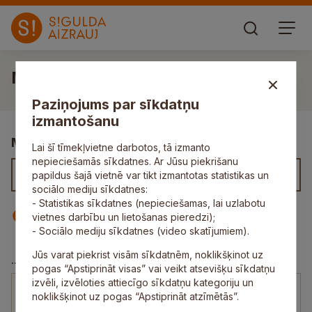
Monta Bērze
Paziņojums par sīkdatņu
izmantošanu
Meklēt kontaktus
Lai šī tīmekļvietne darbotos, tā izmanto
nepieciešamās sīkdatnes. Ar Jūsu piekrišanu
papildus šajā vietnē var tikt izmantotas statistikas un
sociālo mediju sīkdatnes:
- Statistikas sīkdatnes (nepieciešamas, lai uzlabotu
Iestāde
Darbinieks
vietnes darbību un lietošanas pieredzi);
- Sociālo mediju sīkdatnes (video skatījumiem).
Jūs varat piekrist visām sīkdatnēm, noklikšķinot uz
Ģimenes atbalsta nodaļa
...
pogas “Apstiprināt visas” vai veikt atsevišķu sīkdatņu
izvēli, izvēloties attiecīgo sīkdatņu kategoriju un
Monta Bērze
noklikšķinot uz pogas “Apstiprināt atzīmētās”.