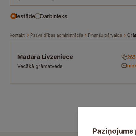
Iestāde
Darbinieks
Kontakti
Pašvaldības administrācija
Finanšu pārvalde
Grā
Madara Livzeniece
265
mad
Vecākā grāmatvede
Paziņojums 