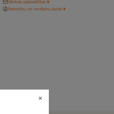
Vēstule pašvaldībai
Rekvizītu un norēķinu konti