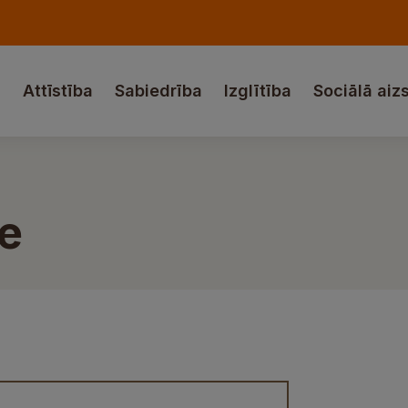
a
Attīstība
Sabiedrība
Izglītība
Sociālā aiz
e