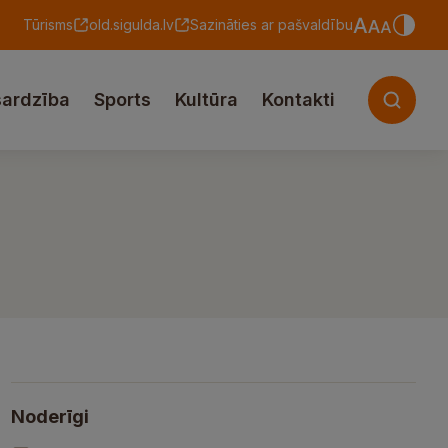
Tūrisms
old.sigulda.lv
Sazināties ar pašvaldību
sardzība
Sports
Kultūra
Kontakti
Noderīgi