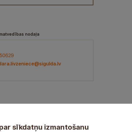
matvedības nodaļa
50629
ara.livzeniece@sigulda.lv
par sīkdatņu izmantošanu