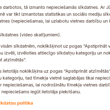
ne darbotos, tā izmanto nepieciešamās sīkdatnes. Ar J
tnē var tikt izmantotas statistikas un sociālo mediju sī
tes un jaunumus savā e-pastā
datnes (nepieciešamas, lai uzlabotu vietnes darbību un 
E
sīkdatnes (video skatījumiem).
-
p
 saņemšanai e-pastā.
t visām sīkdatnēm, noklikšķinot uz pogas “Apstiprināt v
a
u izvēli, izvēloties attiecīgo sīkdatņu kategoriju un no
s
t atzīmētās”.
t
s lietotājs noklikšķina uz pogas “Apstiprināt atzīmētās”
s
*
u kategoriju, tad tīmekļa vietnē saglabājas tikai nepie
ir nepieciešamas, lai nodrošinātu tīmekļa vietnes darb
nepieciešams iegūt lietotāja piekrišanu.
dības darba laiks
Par vietni
īkdatņu politika
Vietnes karte
:
8.00–18.00