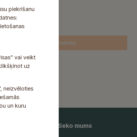
ūsu piekrišanu
kdatnes:
lietošanas
Pieteikties
isas” vai veikt
klikšķinot uz
, neizvēloties
ciešamās
ību un kuru
Seko mums