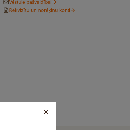
Vēstule pašvaldībai
Rekvizītu un norēķinu konti