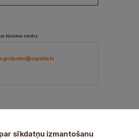
un tūrisma centrs
ija.gridjusko@sigulda.lv
par sīkdatņu izmantošanu