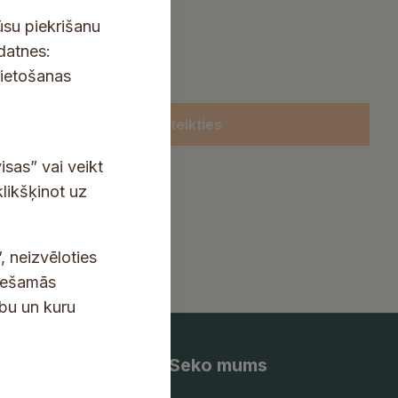
ūsu piekrišanu
kdatnes:
lietošanas
Pieteikties
isas” vai veikt
klikšķinot uz
, neizvēloties
ciešamās
ību un kuru
Seko mums