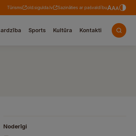
Tūrisms
old.sigulda.lv
Sazināties ar pašvaldību
sardzība
Sports
Kultūra
Kontakti
Noderīgi