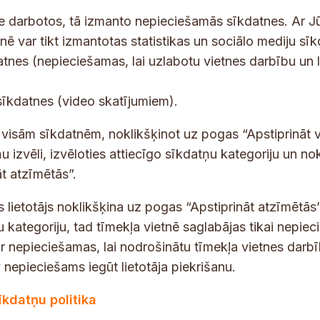
ne darbotos, tā izmanto nepieciešamās sīkdatnes. Ar J
tnē var tikt izmantotas statistikas un sociālo mediju sī
tes un jaunumus savā e-pastā
datnes (nepieciešamas, lai uzlabotu vietnes darbību un 
E
sīkdatnes (video skatījumiem).
-
p
 saņemšanai e-pastā.
t visām sīkdatnēm, noklikšķinot uz pogas “Apstiprināt v
a
u izvēli, izvēloties attiecīgo sīkdatņu kategoriju un no
s
t atzīmētās”.
t
s lietotājs noklikšķina uz pogas “Apstiprināt atzīmētās”
s
*
u kategoriju, tad tīmekļa vietnē saglabājas tikai nepie
ir nepieciešamas, lai nodrošinātu tīmekļa vietnes darb
nepieciešams iegūt lietotāja piekrišanu.
dības darba laiks
Par vietni
īkdatņu politika
Vietnes karte
:
8.00–18.00