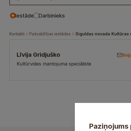
Iestāde
Darbinieks
Kontakti
Pašvaldības iestādes
Siguldas novada Kultūras 
Līvija Gridjuško
liv
Kultūrvides mantojuma speciāliste
Paziņojums 