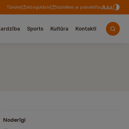
Tūrisms
old.sigulda.lv
Sazināties ar pašvaldību
sardzība
Sports
Kultūra
Kontakti
Noderīgi