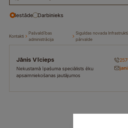
Iestāde
Darbinieks
Pašvaldības
Siguldas novada Infrastrukt
Kontakti
administrācija
pārvalde
Jānis Vīcieps
257
jan
Nekustamā īpašuma speciālists ēku
apsaimniekošanas jautājumos