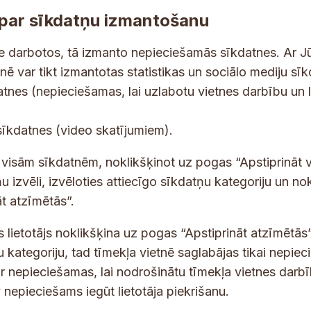
par sīkdatņu izmantošanu
ne darbotos, tā izmanto nepieciešamās sīkdatnes. Ar J
tnē var tikt izmantotas statistikas un sociālo mediju sī
tes un jaunumus savā e-pastā
datnes (nepieciešamas, lai uzlabotu vietnes darbību un 
E
sīkdatnes (video skatījumiem).
-
p
 saņemšanai e-pastā.
t visām sīkdatnēm, noklikšķinot uz pogas “Apstiprināt v
a
u izvēli, izvēloties attiecīgo sīkdatņu kategoriju un no
s
t atzīmētās”.
t
s lietotājs noklikšķina uz pogas “Apstiprināt atzīmētās”
s
*
u kategoriju, tad tīmekļa vietnē saglabājas tikai nepie
ir nepieciešamas, lai nodrošinātu tīmekļa vietnes darb
nepieciešams iegūt lietotāja piekrišanu.