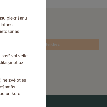
ūsu piekrišanu
kdatnes:
lietošanas
Pieteikties
isas” vai veikt
klikšķinot uz
, neizvēloties
ciešamās
ību un kuru