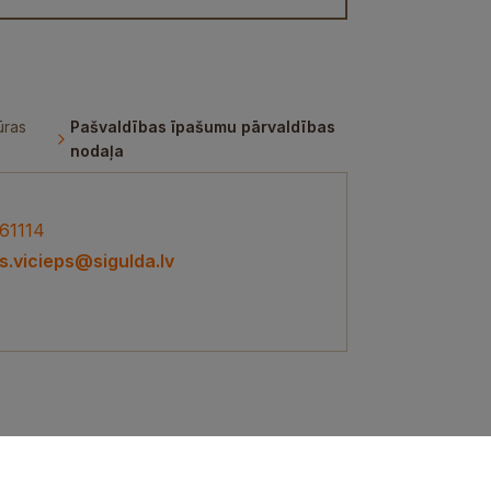
ūras
Pašvaldības īpašumu pārvaldības
nodaļa
61114
is.vicieps@sigulda.lv