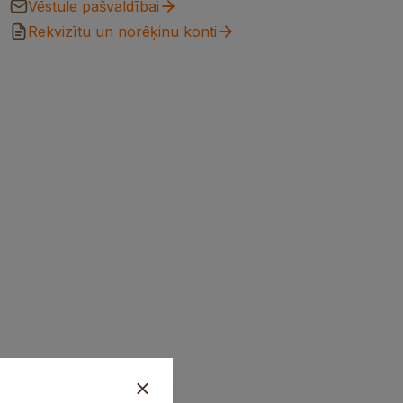
Vēstule pašvaldībai
Rekvizītu un norēķinu konti