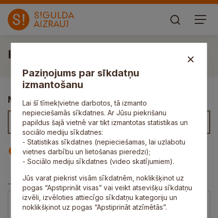
Irēna Olekša
Paziņojums par sīkdatņu
izmantošanu
Meklēt kontaktus
Lai šī tīmekļvietne darbotos, tā izmanto
nepieciešamās sīkdatnes. Ar Jūsu piekrišanu
papildus šajā vietnē var tikt izmantotas statistikas un
sociālo mediju sīkdatnes:
- Statistikas sīkdatnes (nepieciešamas, lai uzlabotu
Iestāde
Darbinieks
vietnes darbību un lietošanas pieredzi);
- Sociālo mediju sīkdatnes (video skatījumiem).
Jūs varat piekrist visām sīkdatnēm, noklikšķinot uz
Krimuldas Mūzikas un mākslas skola
...
pogas “Apstiprināt visas” vai veikt atsevišķu sīkdatņu
izvēli, izvēloties attiecīgo sīkdatņu kategoriju un
Irēna Olekša
noklikšķinot uz pogas “Apstiprināt atzīmētās”.