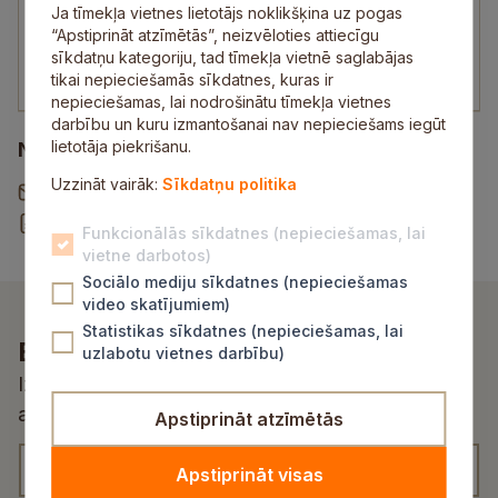
Direktora vietniece
Ja tīmekļa vietnes lietotājs noklikšķina uz pogas
“Apstiprināt atzīmētās”, neizvēloties attiecīgu
26455112
sīkdatņu kategoriju, tad tīmekļa vietnē saglabājas
irena.oleksa@sigulda.lv
tikai nepieciešamās sīkdatnes, kuras ir
nepieciešamas, lai nodrošinātu tīmekļa vietnes
darbību un kuru izmantošanai nav nepieciešams iegūt
lietotāja piekrišanu.
Noderīgi
Uzzināt vairāk:
Sīkdatņu politika
Vēstule pašvaldībai
Rekvizītu un norēķinu konti
Funkcionālās sīkdatnes (nepieciešamas, lai
vietne darbotos)
Sociālo mediju sīkdatnes (nepieciešamas
video skatījumiem)
Statistikas sīkdatnes (nepieciešamas, lai
Esi pirmais, kurš uzzina!
uzlabotu vietnes darbību)
Izvēlies atbilstošu kategoriju un saņem
aktualitātes un jaunumus savā e-pastā
Apstiprināt atzīmētās
m
K
K
Apstiprināt visas
a
a
a