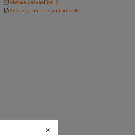
Vēstule pašvaldībai
Rekvizītu un norēķinu konti