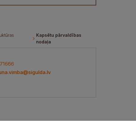
uktūras
Kapsētu pārvaldības
nodaļa
71666
una.vimba@sigulda.lv