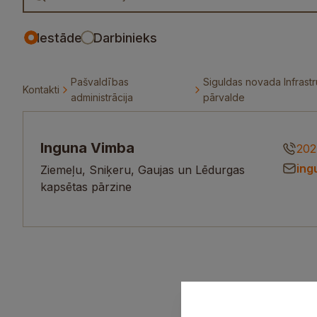
Iestāde
Darbinieks
Pašvaldības
Siguldas novada Infrastr
Kontakti
administrācija
pārvalde
Inguna Vimba
202
ing
Ziemeļu, Sniķeru, Gaujas un Lēdurgas
kapsētas pārzine