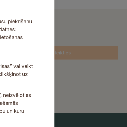
ūsu piekrišanu
kdatnes:
lietošanas
Pieteikties
isas” vai veikt
klikšķinot uz
, neizvēloties
ciešamās
ību un kuru