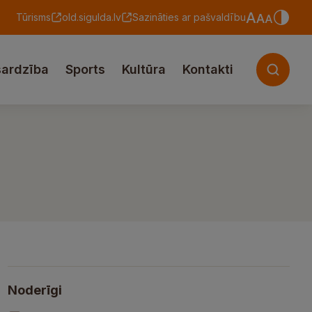
Tūrisms
old.sigulda.lv
Sazināties ar pašvaldību
sardzība
Sports
Kultūra
Kontakti
Noderīgi