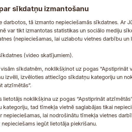
par sīkdatņu izmantošanu
ne darbotos, tā izmanto nepieciešamās sīkdatnes. Ar J
tnē var tikt izmantotas statistikas un sociālo mediju sī
tes un jaunumus savā e-pastā
datnes (nepieciešamas, lai uzlabotu vietnes darbību un 
E
sīkdatnes (video skatījumiem).
-
p
 saņemšanai e-pastā.
t visām sīkdatnēm, noklikšķinot uz pogas “Apstiprināt v
a
u izvēli, izvēloties attiecīgo sīkdatņu kategoriju un no
s
t atzīmētās”.
t
s lietotājs noklikšķina uz pogas “Apstiprināt atzīmētās”
s
*
u kategoriju, tad tīmekļa vietnē saglabājas tikai nepie
ir nepieciešamas, lai nodrošinātu tīmekļa vietnes darb
nepieciešams iegūt lietotāja piekrišanu.