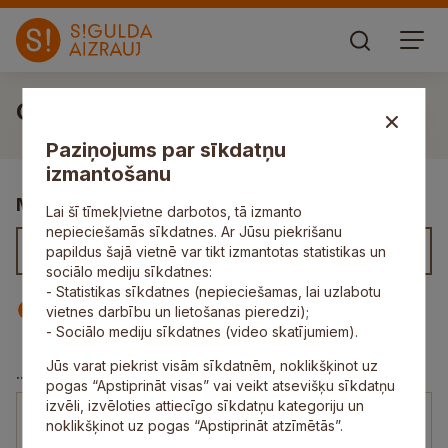
Gunta Batarevska
Paziņojums par sīkdatņu
izmantošanu
Meklēt kontaktus
Lai šī tīmekļvietne darbotos, tā izmanto
nepieciešamās sīkdatnes. Ar Jūsu piekrišanu
papildus šajā vietnē var tikt izmantotas statistikas un
sociālo mediju sīkdatnes:
- Statistikas sīkdatnes (nepieciešamas, lai uzlabotu
Iestāde
Darbinieks
vietnes darbību un lietošanas pieredzi);
- Sociālo mediju sīkdatnes (video skatījumiem).
Jūs varat piekrist visām sīkdatnēm, noklikšķinot uz
Sociālās aprūpes māja “Pēterupe”
...
pogas “Apstiprināt visas” vai veikt atsevišķu sīkdatņu
izvēli, izvēloties attiecīgo sīkdatņu kategoriju un
Gunta Batarevska
noklikšķinot uz pogas “Apstiprināt atzīmētās”.