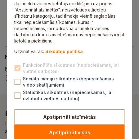
Vadītāja
Ja tīmekļa vietnes lietotājs noklikšķina uz pogas
“Apstiprināt atzīmētās”, neizvēloties attiecīgu
26436847
sīkdatņu kategoriju, tad tīmekļa vietnē saglabājas
sam.peterupe@sigulda.lv
tikai nepieciešamās sīkdatnes, kuras ir
Apmeklētājus pieņem:
nepieciešamas, lai nodrošinātu tīmekļa vietnes
darbību un kuru izmantošanai nav nepieciešams iegūt
mēneša otrajā ceturtdienā plkst. 15.00–16.00
lietotāja piekrišanu.
Uzzināt vairāk:
Sīkdatņu politika
Noderīgi
Funkcionālās sīkdatnes (nepieciešamas, lai
Vēstule pašvaldībai
vietne darbotos)
Rekvizītu un norēķinu konti
Sociālo mediju sīkdatnes (nepieciešamas
video skatījumiem)
Statistikas sīkdatnes (nepieciešamas, lai
uzlabotu vietnes darbību)
Esi pirmais, kurš uzzina!
Apstiprināt atzīmētās
Izvēlies atbilstošu kategoriju un saņem
aktualitātes un jaunumus savā e-pastā
Apstiprināt visas