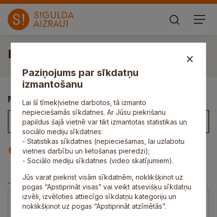
Edgars Bajaruns
Paziņojums par sīkdatņu
izmantošanu
Meklēt kontaktus
Lai šī tīmekļvietne darbotos, tā izmanto
nepieciešamās sīkdatnes. Ar Jūsu piekrišanu
papildus šajā vietnē var tikt izmantotas statistikas un
sociālo mediju sīkdatnes:
- Statistikas sīkdatnes (nepieciešamas, lai uzlabotu
Iestāde
Darbinieks
vietnes darbību un lietošanas pieredzi);
- Sociālo mediju sīkdatnes (video skatījumiem).
Jūs varat piekrist visām sīkdatnēm, noklikšķinot uz
Siguldas novada Digitālais centrs
...
pogas “Apstiprināt visas” vai veikt atsevišķu sīkdatņu
izvēli, izvēloties attiecīgo sīkdatņu kategoriju un
Edgars Bajaruns
noklikšķinot uz pogas “Apstiprināt atzīmētās”.