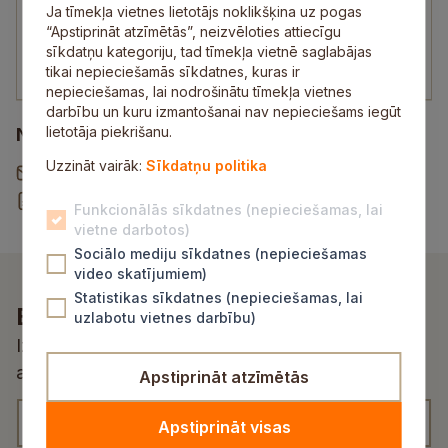
Siguldas novada Digitālā centra direktors
Ja tīmekļa vietnes lietotājs noklikšķina uz pogas
“Apstiprināt atzīmētās”, neizvēloties attiecīgu
22137795
sīkdatņu kategoriju, tad tīmekļa vietnē saglabājas
edgars.bajaruns@sigulda.lv
tikai nepieciešamās sīkdatnes, kuras ir
nepieciešamas, lai nodrošinātu tīmekļa vietnes
darbību un kuru izmantošanai nav nepieciešams iegūt
lietotāja piekrišanu.
Noderīgi
Uzzināt vairāk:
Sīkdatņu politika
Vēstule pašvaldībai
Rekvizītu un norēķinu konti
Funkcionālās sīkdatnes (nepieciešamas, lai
vietne darbotos)
Sociālo mediju sīkdatnes (nepieciešamas
video skatījumiem)
Statistikas sīkdatnes (nepieciešamas, lai
Esi pirmais, kurš uzzina!
uzlabotu vietnes darbību)
Izvēlies atbilstošu kategoriju un saņem
aktualitātes un jaunumus savā e-pastā
Apstiprināt atzīmētās
L
K
K
Apstiprināt visas
a
a
a