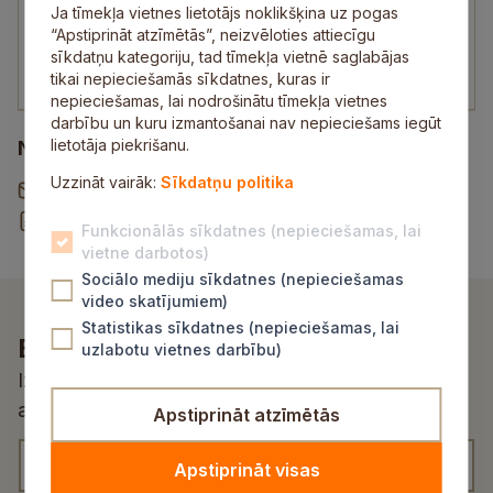
Ekonomists
Ja tīmekļa vietnes lietotājs noklikšķina uz pogas
“Apstiprināt atzīmētās”, neizvēloties attiecīgu
26525964
sīkdatņu kategoriju, tad tīmekļa vietnē saglabājas
andris.jukss@sigulda.lv
tikai nepieciešamās sīkdatnes, kuras ir
nepieciešamas, lai nodrošinātu tīmekļa vietnes
darbību un kuru izmantošanai nav nepieciešams iegūt
lietotāja piekrišanu.
Noderīgi
Uzzināt vairāk:
Sīkdatņu politika
Vēstule pašvaldībai
Rekvizītu un norēķinu konti
Funkcionālās sīkdatnes (nepieciešamas, lai
vietne darbotos)
Sociālo mediju sīkdatnes (nepieciešamas
video skatījumiem)
Statistikas sīkdatnes (nepieciešamas, lai
Esi pirmais, kurš uzzina!
uzlabotu vietnes darbību)
Izvēlies atbilstošu kategoriju un saņem
aktualitātes un jaunumus savā e-pastā
Apstiprināt atzīmētās
*
j
K
Apstiprināt visas
u
a
a