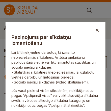
Andris Jukšs
Paziņojums par sīkdatņu
izmantošanu
Meklēt kontaktus
Lai šī tīmekļvietne darbotos, tā izmanto
nepieciešamās sīkdatnes. Ar Jūsu piekrišanu
papildus šajā vietnē var tikt izmantotas statistikas un
sociālo mediju sīkdatnes:
- Statistikas sīkdatnes (nepieciešamas, lai uzlabotu
Iestāde
Darbinieks
vietnes darbību un lietošanas pieredzi);
- Sociālo mediju sīkdatnes (video skatījumiem).
Jūs varat piekrist visām sīkdatnēm, noklikšķinot uz
Ekonomikas nodaļa
...
pogas “Apstiprināt visas” vai veikt atsevišķu sīkdatņu
izvēli, izvēloties attiecīgo sīkdatņu kategoriju un
Andris Jukšs
noklikšķinot uz pogas “Apstiprināt atzīmētās”.