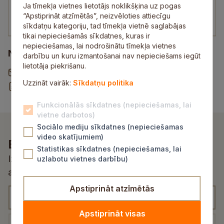
Transportlīdzekļu vadītājs
Ja tīmekļa vietnes lietotājs noklikšķina uz pogas
“Apstiprināt atzīmētās”, neizvēloties attiecīgu
transports@sigulda.lv
sīkdatņu kategoriju, tad tīmekļa vietnē saglabājas
tikai nepieciešamās sīkdatnes, kuras ir
nepieciešamas, lai nodrošinātu tīmekļa vietnes
Noderīgi
darbību un kuru izmantošanai nav nepieciešams iegūt
lietotāja piekrišanu.
Vēstule pašvaldībai
Uzzināt vairāk:
Sīkdatņu politika
Rekvizītu un norēķinu konti
Funkcionālās sīkdatnes (nepieciešamas, lai
vietne darbotos)
Sociālo mediju sīkdatnes (nepieciešamas
video skatījumiem)
Esi pirmais, kurš uzzina!
Statistikas sīkdatnes (nepieciešamas, lai
Izvēlies atbilstošu kategoriju un saņem
uzlabotu vietnes darbību)
aktualitātes un jaunumus savā e-pastā
Apstiprināt atzīmētās
K
a
Apstiprināt visas
t
E