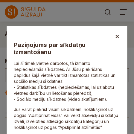
Aivars Veigulis
Paziņojums par sīkdatņu
izmantošanu
Meklēt kontaktus
Lai šī tīmekļvietne darbotos, tā izmanto
nepieciešamās sīkdatnes. Ar Jūsu piekrišanu
papildus šajā vietnē var tikt izmantotas statistikas un
sociālo mediju sīkdatnes:
- Statistikas sīkdatnes (nepieciešamas, lai uzlabotu
Iestāde
Darbinieks
vietnes darbību un lietošanas pieredzi);
- Sociālo mediju sīkdatnes (video skatījumiem).
Jūs varat piekrist visām sīkdatnēm, noklikšķinot uz
Transporta pārvalde
...
pogas “Apstiprināt visas” vai veikt atsevišķu sīkdatņu
izvēli, izvēloties attiecīgo sīkdatņu kategoriju un
Aivars Veigulis
noklikšķinot uz pogas “Apstiprināt atzīmētās”.