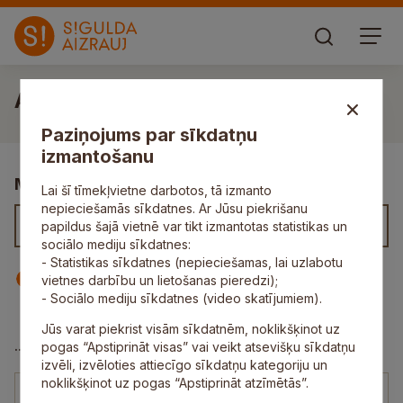
Agita Puzānova
Paziņojums par sīkdatņu
izmantošanu
Meklēt kontaktus
Lai šī tīmekļvietne darbotos, tā izmanto
nepieciešamās sīkdatnes. Ar Jūsu piekrišanu
papildus šajā vietnē var tikt izmantotas statistikas un
sociālo mediju sīkdatnes:
- Statistikas sīkdatnes (nepieciešamas, lai uzlabotu
Iestāde
Darbinieks
vietnes darbību un lietošanas pieredzi);
- Sociālo mediju sīkdatnes (video skatījumiem).
Jūs varat piekrist visām sīkdatnēm, noklikšķinot uz
Garlība Merķeļa Lēdurgas pamatskolas pirmsskolas
...
pogas “Apstiprināt visas” vai veikt atsevišķu sīkdatņu
grupa
izvēli, izvēloties attiecīgo sīkdatņu kategoriju un
noklikšķinot uz pogas “Apstiprināt atzīmētās”.