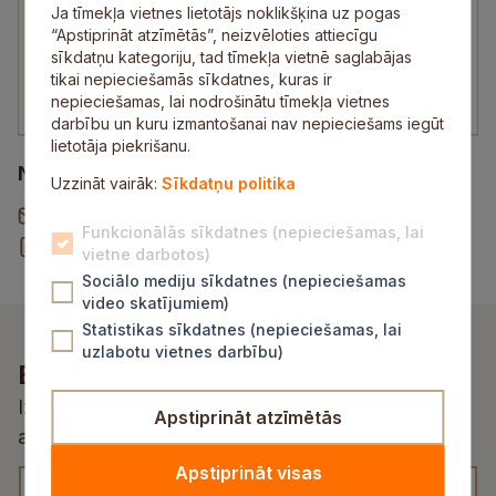
Agita Puzānova
Ja tīmekļa vietnes lietotājs noklikšķina uz pogas
Medmāsa
“Apstiprināt atzīmētās”, neizvēloties attiecīgu
sīkdatņu kategoriju, tad tīmekļa vietnē saglabājas
27744021
tikai nepieciešamās sīkdatnes, kuras ir
agita.puzanova@ledurgasskola.lv
nepieciešamas, lai nodrošinātu tīmekļa vietnes
darbību un kuru izmantošanai nav nepieciešams iegūt
lietotāja piekrišanu.
Noderīgi
Uzzināt vairāk:
Sīkdatņu politika
Vēstule pašvaldībai
Funkcionālās sīkdatnes (nepieciešamas, lai
Rekvizītu un norēķinu konti
vietne darbotos)
Sociālo mediju sīkdatnes (nepieciešamas
video skatījumiem)
Statistikas sīkdatnes (nepieciešamas, lai
uzlabotu vietnes darbību)
Esi pirmais, kurš uzzina!
Izvēlies atbilstošu kategoriju un saņem
Apstiprināt atzīmētās
aktualitātes un jaunumus savā e-pastā
Apstiprināt visas
K