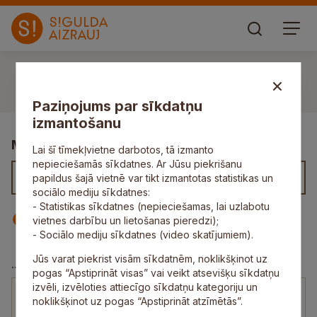
Paziņojums par sīkdatņu
izmantošanu
Meklēt kontaktus
Lai šī tīmekļvietne darbotos, tā izmanto
nepieciešamās sīkdatnes. Ar Jūsu piekrišanu
papildus šajā vietnē var tikt izmantotas statistikas un
sociālo mediju sīkdatnes:
- Statistikas sīkdatnes (nepieciešamas, lai uzlabotu
Iestāde
Darbinieks
vietnes darbību un lietošanas pieredzi);
- Sociālo mediju sīkdatnes (video skatījumiem).
Jūs varat piekrist visām sīkdatnēm, noklikšķinot uz
Kontakti
...
pogas “Apstiprināt visas” vai veikt atsevišķu sīkdatņu
izvēli, izvēloties attiecīgo sīkdatņu kategoriju un
noklikšķinot uz pogas “Apstiprināt atzīmētās”.
28316693