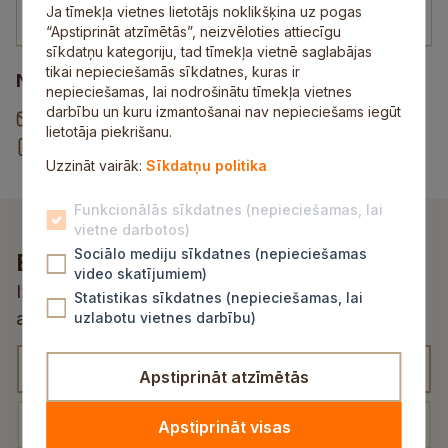
Ja tīmekļa vietnes lietotājs noklikšķina uz pogas
malpils.viesnica@sigulda.lv
“Apstiprināt atzīmētās”, neizvēloties attiecīgu
sīkdatņu kategoriju, tad tīmekļa vietnē saglabājas
tikai nepieciešamās sīkdatnes, kuras ir
Noderīgi
nepieciešamas, lai nodrošinātu tīmekļa vietnes
darbību un kuru izmantošanai nav nepieciešams iegūt
Vēstule pašvaldībai
lietotāja piekrišanu.
Rekvizītu un norēķinu konti
Uzzināt vairāk:
Sīkdatņu politika
Funkcionālās sīkdatnes (nepieciešamas, lai
vietne darbotos)
Sociālo mediju sīkdatnes (nepieciešamas
Esi pirmais, kurš uzzina!
video skatījumiem)
Izvēlies atbilstošu kategoriju un saņem
Statistikas sīkdatnes (nepieciešamas, lai
aktualitātes un jaunumus savā e-pastā
uzlabotu vietnes darbību)
K
Apstiprināt atzīmētās
a
t
E
Apstiprināt visas
e
-