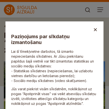
Aktuāli
Pašvaldības policija apgūst
Paziņojums par sīkdatņu
“Zivju fonda” finansējumu
izmantošanu
zivju resursu uzraudzībai
Lai šī tīmekļvietne darbotos, tā izmanto
nepieciešamās sīkdatnes. Ar Jūsu piekrišanu
papildus šajā vietnē var tikt izmantotas statistikas un
sociālo mediju sīkdatnes:
- Statistikas sīkdatnes (nepieciešamas, lai uzlabotu
vietnes darbību un lietošanas pieredzi);
- Sociālo mediju sīkdatnes (video skatījumiem).
Jūs varat piekrist visām sīkdatnēm, noklikšķinot uz
pogas “Apstiprināt visas” vai veikt atsevišķu sīkdatņu
izvēli, izvēloties attiecīgo sīkdatņu kategoriju un
noklikšķinot uz pogas “Apstiprināt atzīmētās”.