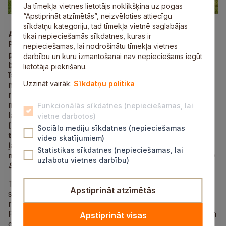
Ja tīmekļa vietnes lietotājs noklikšķina uz pogas
“Apstiprināt atzīmētās”, neizvēloties attiecīgu
sīkdatņu kategoriju, tad tīmekļa vietnē saglabājas
Ar valsts finansējuma atbalstu Siguldas novada
tikai nepieciešamās sīkdatnes, kuras ir
Pašvaldības policija īstenojusi “Zivju fonda”
nepieciešamas, lai nodrošinātu tīmekļa vietnes
projektu Nr. 24–00-S0ZF03-000020 “Par ūdens
darbību un kuru izmantošanai nav nepieciešams iegūt
bioloģisko resursu aizsardzības pasākumu
lietotāja piekrišanu.
īstenošanai nepieciešamā materiāltehniskā
Uzzināt vairāk:
Sīkdatņu politika
nodrošinājuma apgādi”. Projekta īstenošanas
rezultātā Pašvaldības policija veicinājusi
materiāltehnisko apgādi un nodrošinājusi
Funkcionālās sīkdatnes (nepieciešamas, lai
laikmetīga, augsto tehnoloģiju bezpilota gaisa kuģa
vietne darbotos)
(drona)
DJI Mavic 3 Thermal
iegādi, divasu
Sociālo mediju sīkdatnes (nepieciešamas
transportējamās piekabes
Rydwan
, kas vienlaikus
video skatījumiem)
ļauj divu kvadriciklu transportēšanu, iegādi, kā arī
Statistikas sīkdatnes (nepieciešamas, lai
mitruma un aukstuma izturīga apģērba (hidrotērpu)
uzlabotu vietnes darbību)
Scorpena Elite2 7mm
iegādi.
Tehniskie un tehnoloģiskie apgādes risinājumi, kuri
Apstiprināt atzīmētās
sevi jau pierādījuši un attaisnojuši iepriekšējos zivju
resursu aizsardzības pasākumos, nodrošinās
Pašvaldības policijas klātbūtnes efektu arī nomaļās un
Apstiprināt visas
grūti aizsniedzamās ūdenstilpju vietās, kas mazinās