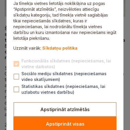
Ja tīmekļa vietnes lietotājs noklikšķina uz pogas
“Apstiprināt atzīmētās”, neizvēloties attiecīgu
sīkdatņu kategoriju, tad tīmekļa vietnē saglabājas
tikai nepieciešamās sīkdatnes, kuras ir
nepieciešamas, lai nodrošinātu tīmekļa vietnes
Šogad novembrī aprit 25 gadi, kopš 1998. gada,
darbību un kuru izmantošanai nav nepieciešams iegūt
spējot savstarpēji vienoties par kopīgiem mērķiem,
lietotāja piekrišanu.
teju 90 pašvaldības pavisam unikālā veidā izveidoja
SIA “Ziemeļvidzemes atkritumu apsaimniekošanas
Uzzināt vairāk:
Sīkdatņu politika
organizācija”. SIA “ZAAO” Uzņēmumu reģistrā
reģistrēta 20. novembrī.
Funkcionālās sīkdatnes (nepieciešamas, lai
vietne darbotos)
SIA “ZAAO” (turpmāk – ZAAO) valdes priekšsēdētājs
Gints Kukainis stāsta: “Izveidot šādu uzņēmumu varēja
Sociālo mediju sīkdatnes (nepieciešamas
tikai spilgtas personības ar tālredzīgu skatījumu,
video skatījumiem)
apveltītas ar izcilu mērķtiecību un vēlmi izveidot
Statistikas sīkdatnes (nepieciešamas, lai
modernu atkritumu apsaimniekošanas sistēmu. Viens
uzlabotu vietnes darbību)
no viņiem ir Aivars Sirmais! Bez viņa neatlaidības,
darba spējām un vieduma nebūtu ZAAO un grūti
iztēloties, kas un kādā veidā šodien apsaimniekotu
Apstiprināt atzīmētās
atkritumus Vidzemē.”
Apstiprināt visas
ZAAO attīstības gadu gaitā galvenās vērtības vienmēr