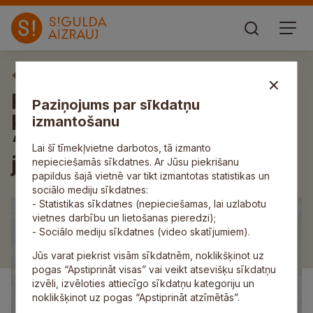
Aktuāli
Pašvaldības
Paziņojums par sīkdatņu
kapitālsabiedrība SIA
izmantošanu
“ZAAO” atzīmē 25 gadu
Lai šī tīmekļvietne darbotos, tā izmanto
jubileju
nepieciešamās sīkdatnes. Ar Jūsu piekrišanu
papildus šajā vietnē var tikt izmantotas statistikas un
sociālo mediju sīkdatnes:
- Statistikas sīkdatnes (nepieciešamas, lai uzlabotu
vietnes darbību un lietošanas pieredzi);
- Sociālo mediju sīkdatnes (video skatījumiem).
Jūs varat piekrist visām sīkdatnēm, noklikšķinot uz
pogas “Apstiprināt visas” vai veikt atsevišķu sīkdatņu
izvēli, izvēloties attiecīgo sīkdatņu kategoriju un
noklikšķinot uz pogas “Apstiprināt atzīmētās”.