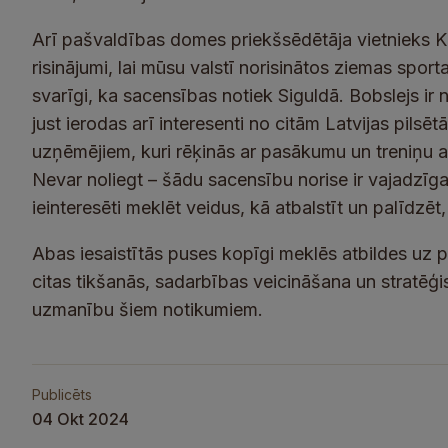
Arī pašvaldības domes priekšsēdētāja vietnieks Kri
risinājumi, lai mūsu valstī norisinātos ziemas sport
svarīgi, ka sacensības notiek Siguldā. Bobslejs ir
just ierodas arī interesenti no citām Latvijas pilsē
uzņēmējiem, kuri rēķinās ar pasākumu un treniņu
Nevar noliegt – šādu sacensību norise ir vajadzī
ieinteresēti meklēt veidus, kā atbalstīt un palīdzē
Abas iesaistītās puses kopīgi meklēs atbildes uz 
citas tikšanās, sadarbības veicināšana un stratēģi
uzmanību šiem notikumiem.
Publicēts
04 Okt 2024