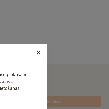
ūsu piekrišanu
kdatnes:
lietošanas
Pieteikties