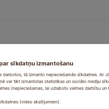
par sīkdatņu izmantošanu
ne darbotos, tā izmanto nepieciešamās sīkdatnes. Ar J
tnē var tikt izmantotas statistikas un sociālo mediju sī
tes un jaunumus savā e-pastā
datnes (nepieciešamas, lai uzlabotu vietnes darbību un 
P
E
sīkdatnes (video skatījumiem).
i
-