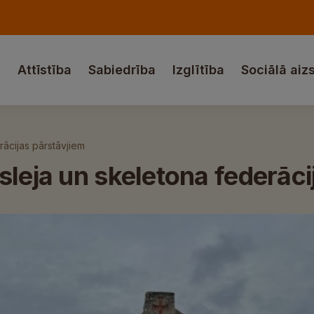
a
Attīstība
Sabiedrība
Izglītība
Sociālā aiz
rācijas pārstāvjiem
sleja un skeletona federāci