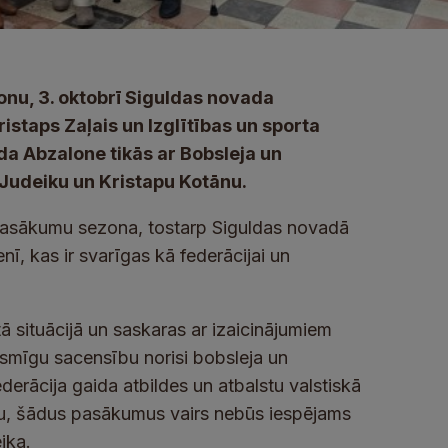
nu, 3. oktobrī Siguldas novada
staps Zaļais un Izglītības un sporta
da Abzalone tikās ar Bobsleja un
 Judeiku un Kristapu Kotānu.
pasākumu sezona, tostarp Siguldas novadā
, kas ir svarīgas kā federācijai un
ā situācijā un saskaras ar izaicinājumiem
ksmīgu sacensību norisi bobsleja un
derācija gaida atbildes un atbalstu valstiskā
mu, šādus pasākumus vairs nebūs iespējams
ika.