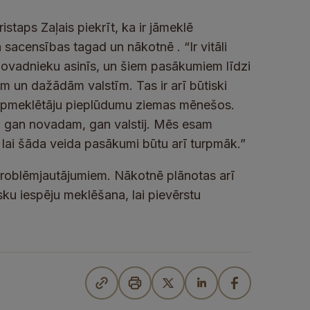
staps Zaļais piekrīt, ka ir jāmeklē
a sacensības tagad un nākotnē . “Ir vitāli
 novadnieku asinīs, un šiem pasākumiem līdzi
tām un dažādām valstīm. Tas ir arī būtiski
 apmeklētāju pieplūdumu ziemas mēnešos.
ga gan novadam, gan valstij. Mēs esam
t, lai šāda veida pasākumi būtu arī turpmāk.”
problēmjautājumiem. Nākotnē plānotas arī
sku iespēju meklēšana, lai pievērstu