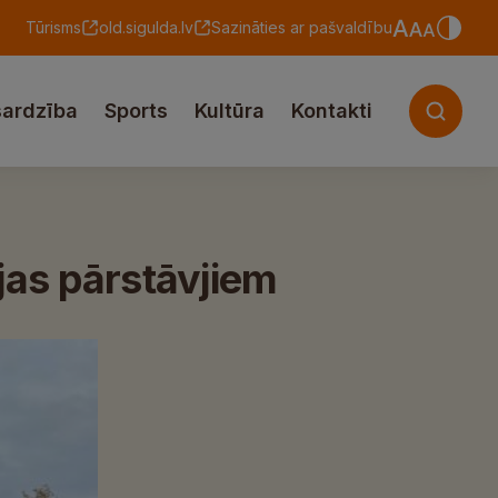
Tūrisms
old.sigulda.lv
Sazināties ar pašvaldību
sardzība
Sports
Kultūra
Kontakti
jas pārstāvjiem