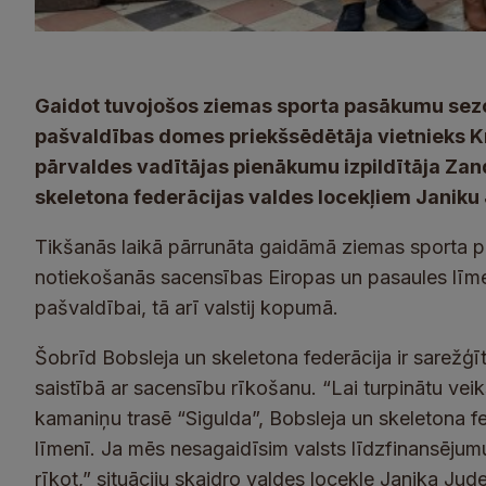
Gaidot tuvojošos ziemas sporta pasākumu sezo
pašvaldības domes priekšsēdētāja vietnieks Kri
pārvaldes vadītājas pienākumu izpildītāja Zan
skeletona federācijas valdes locekļiem Janiku
Tikšanās laikā pārrunāta gaidāmā ziemas sporta 
notiekošanās sacensības Eiropas un pasaules līmenī
pašvaldībai, tā arī valstij kopumā.
Šobrīd Bobsleja un skeletona federācija ir sarežģīt
saistībā ar sacensību rīkošanu. “Lai turpinātu vei
kamaniņu trasē “Sigulda”, Bobsleja un skeletona fe
līmenī. Ja mēs nesagaidīsim valsts līdzfinansēju
rīkot,” situāciju skaidro valdes locekle Janika Jude