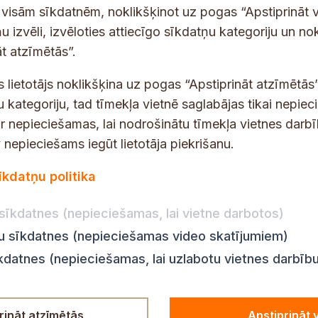
e
p
 saņemšanai e-pastā.
t visām sīkdatnēm, noklikšķinot uz pogas “Apstiprināt v
k
a
u izvēli, izvēloties attiecīgo sīkdatņu kategoriju un no
r
s
t atzīmētās”.
ī
t
t
s
s lietotājs noklikšķina uz pogas “Apstiprināt atzīmētās”
u
*
u kategoriju, tad tīmekļa vietnē saglabājas tikai nepie
K
ir nepieciešamas, lai nodrošinātu tīmekļa vietnes darb
a
nepieciešams iegūt lietotāja piekrišanu.
t
dības darba laiks
Par vietni
e
īkdatņu politika
Vietnes karte
:
8.00–18.00
g
Privātuma politika
8.00–17.00
sīkdatnes (nepieciešamas, lai vietne darbotos)
o
Piekļūstamības pazi
:
8.00–17.00
r
ju sīkdatnes (nepieciešamas video skatījumiem)
Ziņot KNAB
en:
8.00–18.00
i
īkdatnes (nepieciešamas, lai uzlabotu vietnes darbīb
n:
8.00–14.00
j
a
d
rināt atzīmētās
Apstiprināt 