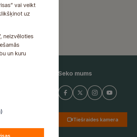
isas” vai veikt
klikšķinot uz
, neizvēloties
ciešamās
ību un kuru
Seko mums
ņojums
u)
Tiešraides kamera
visas