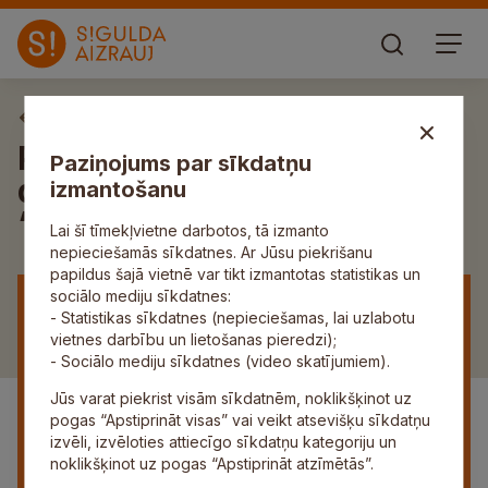
Aktuāli
Pašvaldība rīko Atvērto
Paziņojums par sīkdatņu
durvju dienu īpašumā
izmantošanu
“Gaismas”
Lai šī tīmekļvietne darbotos, tā izmanto
nepieciešamās sīkdatnes. Ar Jūsu piekrišanu
papildus šajā vietnē var tikt izmantotas statistikas un
sociālo mediju sīkdatnes:
- Statistikas sīkdatnes (nepieciešamas, lai uzlabotu
vietnes darbību un lietošanas pieredzi);
- Sociālo mediju sīkdatnes (video skatījumiem).
Jūs varat piekrist visām sīkdatnēm, noklikšķinot uz
pogas “Apstiprināt visas” vai veikt atsevišķu sīkdatņu
izvēli, izvēloties attiecīgo sīkdatņu kategoriju un
noklikšķinot uz pogas “Apstiprināt atzīmētās”.