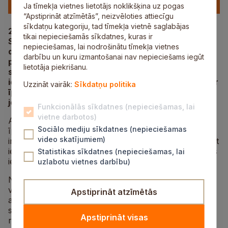
Ja tīmekļa vietnes lietotājs noklikšķina uz pogas
“Apstiprināt atzīmētās”, neizvēloties attiecīgu
sīkdatņu kategoriju, tad tīmekļa vietnē saglabājas
25. maijā plkst. 14.00 Stīveros, Siguldas novadā,
tikai nepieciešamās sīkdatnes, kuras ir
Siguldas novada pašvaldība organizē Atvērto
nepieciešamas, lai nodrošinātu tīmekļa vietnes
durvju dienu nekustamajā īpašumā “Gaismas”. Uz
darbību un kuru izmantošanai nav nepieciešams iegūt
pasākumu aicināti sociālo pakalpojumu sniedzēji,
lietotāja piekrišanu.
sociālās uzņēmējdarbības pārstāvji un citas
ieinteresētās organizācijas, lai klātienē iepazītos ar
Uzzināt vairāk:
Sīkdatņu politika
īpašuma attīstības iespējām sociālo pakalpojumu
jomā.
Funkcionālās sīkdatnes (nepieciešamas, lai
vietne darbotos)
Atvērto durvju dienas mērķis ir dot iespēju apskatīt
Sociālo mediju sīkdatnes (nepieciešamas
īpašuma teritoriju un ēku kompleksu, iepazīties ar
video skatījumiem)
infrastruktūru un attīstības potenciālu, kā arī pārrunāt
iespējamos sociālo pakalpojumu veidus un sadarbības
Statistikas sīkdatnes (nepieciešamas, lai
iespējas.
uzlabotu vietnes darbību)
Nekustamo īpašumu “Gaismas” veido divas zemes
vienības 2,65 un 1,56 hektāru platībā, uz kurām
Apstiprināt atzīmētās
atrodas 10 būves. Īpašums piedāvā attīstības iespējas
sociālo pakalpojumu sniegšanai, tostarp aprūpes,
Apstiprināt visas
rehabilitācijas un citu atbalsta pakalpojumu jomā.