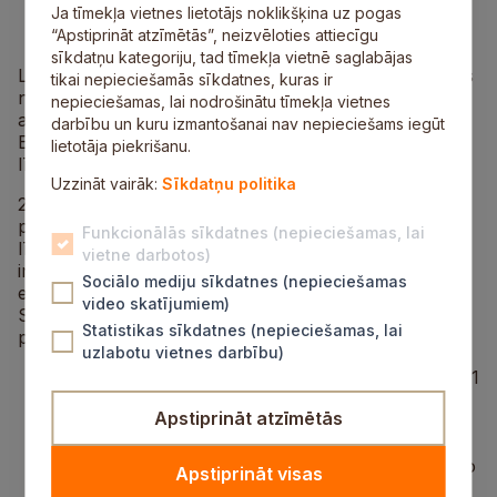
Ja tīmekļa vietnes lietotājs noklikšķina uz pogas
“Apstiprināt atzīmētās”, neizvēloties attiecīgu
sīkdatņu kategoriju, tad tīmekļa vietnē saglabājas
Lai Latvija varētu izpildīt Eiropas Savienības Direktīvās
tikai nepieciešamās sīkdatnes, kuras ir
norādītās prasības attiecībā uz dzeramā ūdens
nepieciešamas, lai nodrošinātu tīmekļa vietnes
apgādes kvalitāti un komunālo notekūdeņu attīrīšanu,
darbību un kuru izmantošanai nav nepieciešams iegūt
Eiropas Savienības Kohēzijas fonds piešķir
lietotāja piekrišanu.
līdzfinansējumu Latvijas ūdenssaimniecību attīstībai.
Uzzināt vairāk:
Sīkdatņu politika
2007.–2013.gada Eiropas Savienības (ES) finanšu
plānošanas periodā ar ES Kohēzijas fonda
Funkcionālās sīkdatnes (nepieciešamas, lai
līdzfinansējumu 3.5.1.1.aktivitātes „Ūdenssaimniecības
vietne darbotos)
infrastruktūras attīstība aglomerācijās ar cilvēku
Sociālo mediju sīkdatnes (nepieciešamas
ekvivalentu lielāku par 2000” ietvaros SIA „Saltavots”
video skatījumiem)
Siguldā ir īstenojis divus ūdenssaimniecības attīstības
Statistikas sīkdatnes (nepieciešamas, lai
projektus. Īstenoto projektu ietvaros:
uzlabotu vietnes darbību)
paplašināti centralizētās ūdensapgādes tīkli par 11
kilometriem;
Apstiprināt atzīmētās
paplašināti centralizētās kanalizācijas tīkli par
23,7 kilometriem, izbūvētas 12 jaunas
kanalizācijas sūkņu stacijas un veikta četru esošo
Apstiprināt visas
kanalizācijas sūkņu staciju pārbūve;