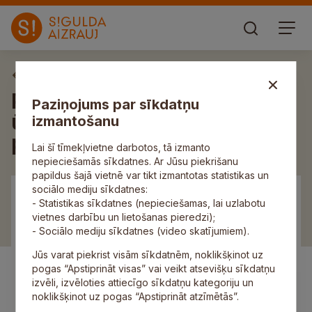
Aktuāli
Par paplašināto Siguldas
Paziņojums par sīkdatņu
ūdenssaimniecības
izmantošanu
pakalpojumu sistēmu
Lai šī tīmekļvietne darbotos, tā izmanto
nepieciešamās sīkdatnes. Ar Jūsu piekrišanu
papildus šajā vietnē var tikt izmantotas statistikas un
sociālo mediju sīkdatnes:
- Statistikas sīkdatnes (nepieciešamas, lai uzlabotu
vietnes darbību un lietošanas pieredzi);
- Sociālo mediju sīkdatnes (video skatījumiem).
Jūs varat piekrist visām sīkdatnēm, noklikšķinot uz
pogas “Apstiprināt visas” vai veikt atsevišķu sīkdatņu
izvēli, izvēloties attiecīgo sīkdatņu kategoriju un
noklikšķinot uz pogas “Apstiprināt atzīmētās”.