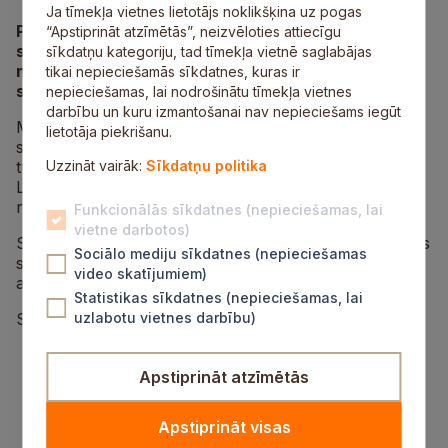
Ja tīmekļa vietnes lietotājs noklikšķina uz pogas
Pasaules sporta uzmanības centrā Olimpiskās
“Apstiprināt atzīmētās”, neizvēloties attiecīgu
spēles
– notikums, kas vieno, iedvesmo un liek
sīkdatņu kategoriju, tad tīmekļa vietnē saglabājas
noticēt tam, ka ar neatlaidīgu darbu iespējams
tikai nepieciešamās sīkdatnes, kuras ir
sasniegt visaugstākās virsotnes.
nepieciešamas, lai nodrošinātu tīmekļa vietnes
darbību un kuru izmantošanai nav nepieciešams iegūt
Mēs, Siguldas novads, esam kopā ar savējiem – katrā
lietotāja piekrišanu.
startā, cīņā un izaicinājumā. Mēs ticam, jūtam līdzi un
turam īkšķus par mūsu sportistiem, kas nes sirdī
Uzzināt vairāk:
Sīkdatņu politika
Latvijas vārdu un apliecina Siguldas novada spēku,
raksturu un neatlaidību.
Funkcionālās sīkdatnes (nepieciešamas, lai
vietne darbotos)
Sigulda jau izsenis ir ziemas sporta šūpulis un arī šajās
Sociālo mediju sīkdatnes (nepieciešamas
spēlēs mūsu sportisti apliecina – Siguldas novads
video skatījumiem)
aizrauj!
Statistikas sīkdatnes (nepieciešamas, lai
Siguldas novadu Ziemas olimpiskajās spēlēs pārstāv:
uzlabotu vietnes darbību)
Marta Andžāne – skeletons;
Emīls Indriksons – skeletons;
Apstiprināt atzīmētās
Gints Bērziņš – kamaniņas;
Elīna Ieva Bota – kamaniņas;
Apstiprināt visas
Mārtiņš Bots – kamaniņas;