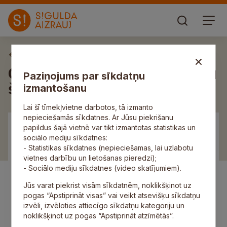
Aktuāli
Olimpisko spēļu atklāšana jau
Paziņojums par sīkdatņu
šodien
izmantošanu
Lai šī tīmekļvietne darbotos, tā izmanto
nepieciešamās sīkdatnes. Ar Jūsu piekrišanu
papildus šajā vietnē var tikt izmantotas statistikas un
sociālo mediju sīkdatnes:
- Statistikas sīkdatnes (nepieciešamas, lai uzlabotu
vietnes darbību un lietošanas pieredzi);
- Sociālo mediju sīkdatnes (video skatījumiem).
Jūs varat piekrist visām sīkdatnēm, noklikšķinot uz
pogas “Apstiprināt visas” vai veikt atsevišķu sīkdatņu
izvēli, izvēloties attiecīgo sīkdatņu kategoriju un
noklikšķinot uz pogas “Apstiprināt atzīmētās”.