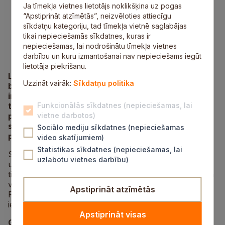
Ja tīmekļa vietnes lietotājs noklikšķina uz pogas
“Apstiprināt atzīmētās”, neizvēloties attiecīgu
sīkdatņu kategoriju, tad tīmekļa vietnē saglabājas
tikai nepieciešamās sīkdatnes, kuras ir
nepieciešamas, lai nodrošinātu tīmekļa vietnes
darbību un kuru izmantošanai nav nepieciešams iegūt
lietotāja piekrišanu.
Līdz ar Siguldas novada pašvaldības 2025. gada
Uzzināt vairāk:
Sīkdatņu politika
budžeta apstiprināšanu ir noteikti plānotie
investīciju projekti un attīstības darbi visā novadā,
tostarp Lēdurgas pagastā. Šogad Lēdurgas
Funkcionālās sīkdatnes (nepieciešamas, lai
pagastā tiks ieguldīti finanšu līdzekļi, lai uzlabotu
vietne darbotos)
satiksmes drošību, infrastruktūru un sabiedrisko
Sociālo mediju sīkdatnes (nepieciešamas
pakalpojumu kvalitāti.
video skatījumiem)
Statistikas sīkdatnes (nepieciešamas, lai
Svarīgi uzsvērt, ka budžetā iekļauti projekti, balstoties
uzlabotu vietnes darbību)
uz iedzīvotāju ieteikumiem, kas izteikti ikgadējās
tikšanās reizēs ar pašvaldības vadību un speciālistiem
vai iesniegti akcijā “Dāvini ideju Siguldas novadam”.
Apstiprināt atzīmētās
Pašvaldības speciālisti rūpīgi izvērtējuši šos
ierosinājumus, lai tie atbilstu kopienas vajadzībām.
Apstiprināt visas
Galvenie investīciju projekti Lēdurgas pagastā