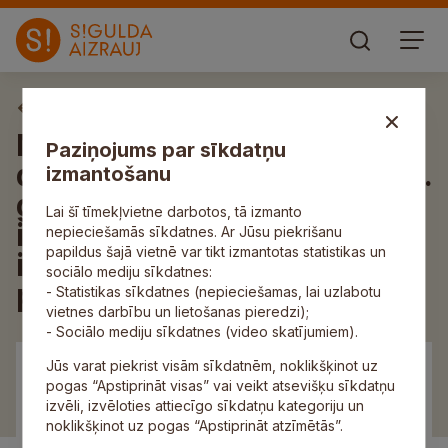
Aktuāli
Nozīmīgākās investīcijas un
Paziņojums par sīkdatņu
darbi Lēdurgas pagastā 2025.
izmantošanu
gadā: uzlabojumi
Lai šī tīmekļvietne darbotos, tā izmanto
infrastruktūrā un citos
nepieciešamās sīkdatnes. Ar Jūsu piekrišanu
papildus šajā vietnē var tikt izmantotas statistikas un
iedzīvotājiem svarīgos
sociālo mediju sīkdatnes:
pakalpojumos
- Statistikas sīkdatnes (nepieciešamas, lai uzlabotu
vietnes darbību un lietošanas pieredzi);
- Sociālo mediju sīkdatnes (video skatījumiem).
Jūs varat piekrist visām sīkdatnēm, noklikšķinot uz
pogas “Apstiprināt visas” vai veikt atsevišķu sīkdatņu
izvēli, izvēloties attiecīgo sīkdatņu kategoriju un
noklikšķinot uz pogas “Apstiprināt atzīmētās”.